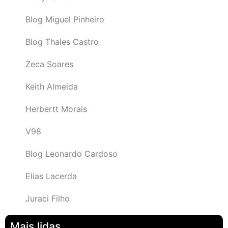
Blog Miguel Pinheiro
Blog Thales Castro
Zeca Soares
Keith Almeida
Herbertt Morais
V98
Blog Leonardo Cardoso
Elias Lacerda
Juraci Filho
Mais lidas