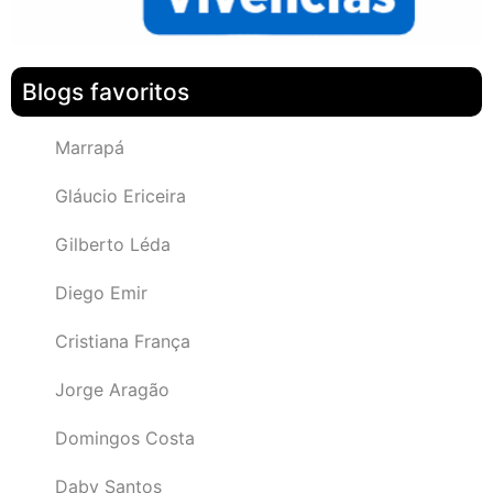
Blogs favoritos
Marrapá
Gláucio Ericeira
Gilberto Léda
Diego Emir
Cristiana França
Jorge Aragão
Domingos Costa
Daby Santos