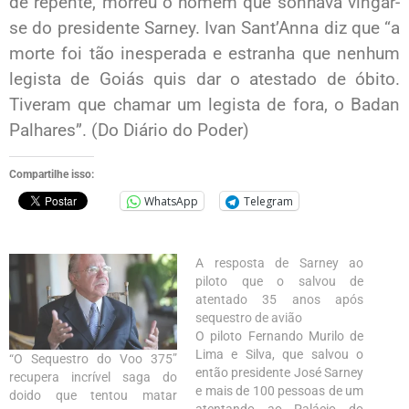
de repente, morreu o homem que sonhava vingar-
se do presidente Sarney. Ivan Sant’Anna diz que “a
morte foi tão inesperada e estranha que nenhum
legista de Goiás quis dar o atestado de óbito.
Tiveram que chamar um legista de fora, o Badan
Palhares”. (Do Diário do Poder)
Compartilhe isso:
WhatsApp
Telegram
A resposta de Sarney ao
piloto que o salvou de
atentado 35 anos após
sequestro de avião
O piloto Fernando Murilo de
Lima e Silva, que salvou o
“O Sequestro do Voo 375”
então presidente José Sarney
recupera incrível saga do
e mais de 100 pessoas de um
doido que tentou matar