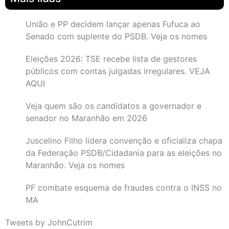
União e PP decidem lançar apenas Fufuca ao
Senado com suplente do PSDB. Veja os nomes
Eleições 2026: TSE recebe lista de gestores
públicos com contas julgadas irregulares. VEJA
AQUI
Veja quem são os candidatos a governador e
senador no Maranhão em 2026
Juscelino Filho lidera convenção e oficializa chapa
da Federação PSDB/Cidadania para as eleições no
Maranhão. Veja os nomes
PF combate esquema de fraudes contra o INSS no
MA
Tweets by JohnCutrim