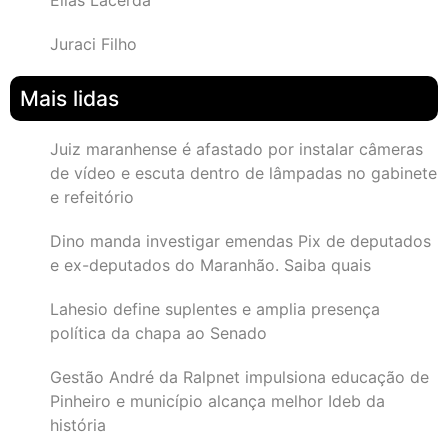
Elias Lacerda
Juraci Filho
Mais lidas
Juiz maranhense é afastado por instalar câmeras
de vídeo e escuta dentro de lâmpadas no gabinete
e refeitório
Dino manda investigar emendas Pix de deputados
e ex-deputados do Maranhão. Saiba quais
Lahesio define suplentes e amplia presença
política da chapa ao Senado
Gestão André da Ralpnet impulsiona educação de
Pinheiro e município alcança melhor Ideb da
história