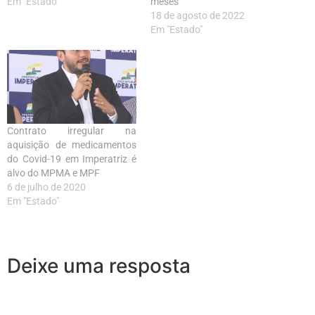
Em "Estado"
meses
18 de agosto de 2022
Em "Estado"
Contrato irregular na
aquisição de medicamentos
do Covid-19 em Imperatriz é
alvo do MPMA e MPF
6 de julho de 2020
Em "Estado"
Deixe uma resposta