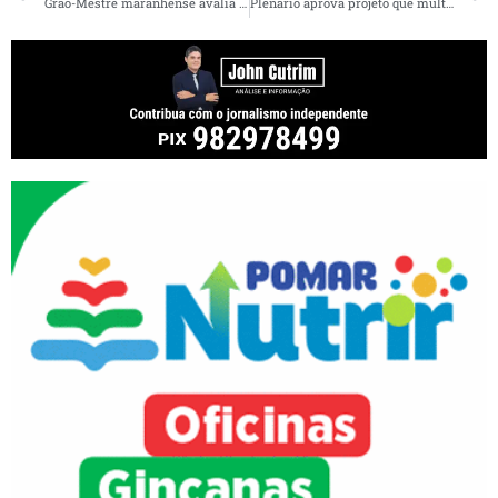
Grão-Mestre maranhense avalia que país viverá um novo momento, após a crise do novo coronavírus
Plenário aprova projeto que multa propagadores de fake news no Maranhão