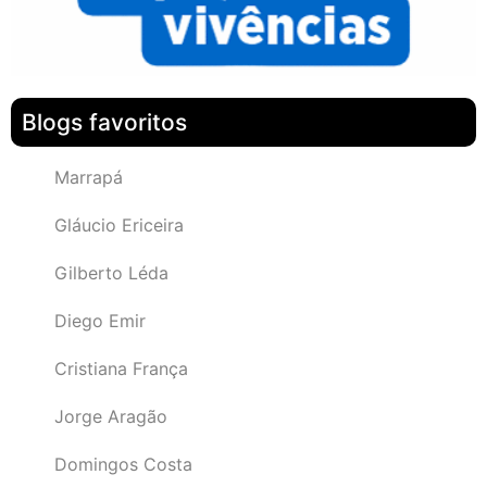
Blogs favoritos
Marrapá
Gláucio Ericeira
Gilberto Léda
Diego Emir
Cristiana França
Jorge Aragão
Domingos Costa