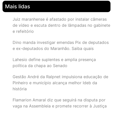
Mais lidas
Juiz maranhense é afastado por instalar câmeras
de vídeo e escuta dentro de lâmpadas no gabinete
e refeitório
Dino manda investigar emendas Pix de deputados
e ex-deputados do Maranhão. Saiba quais
Lahesio define suplentes e amplia presença
política da chapa ao Senado
Gestão André da Ralpnet impulsiona educação de
Pinheiro e município alcança melhor Ideb da
história
Flamarion Amaral diz que seguirá na disputa por
vaga na Assembleia e promete recorrer à Justiça