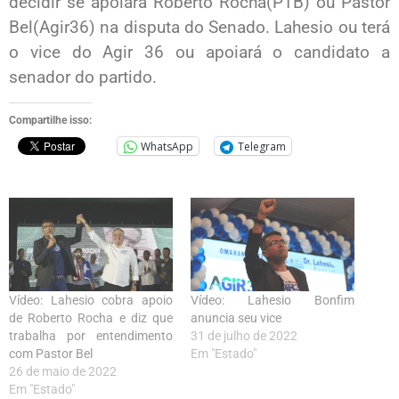
decidir se apoiará Roberto Rocha(PTB) ou Pastor
Bel(Agir36) na disputa do Senado. Lahesio ou terá
o vice do Agir 36 ou apoiará o candidato a
senador do partido.
Compartilhe isso:
WhatsApp
Telegram
Vídeo: Lahesio cobra apoio
Vídeo: Lahesio Bonfim
de Roberto Rocha e diz que
anuncia seu vice
trabalha por entendimento
31 de julho de 2022
com Pastor Bel
Em "Estado"
26 de maio de 2022
Em "Estado"