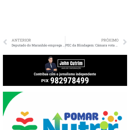
ANTERIOR
PRÓXIMO
Deputado do Maranhão emprega a própria sogra na Câmara
PEC da Blindagem: Câmara vota nova tentativa de voto secreto para dar aval a processos contra parlamentares