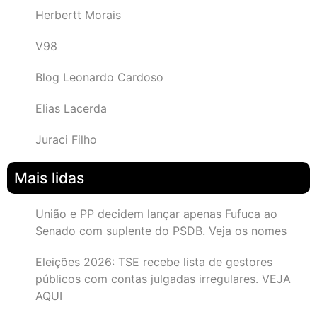
Herbertt Morais
V98
Blog Leonardo Cardoso
Elias Lacerda
Juraci Filho
Mais lidas
União e PP decidem lançar apenas Fufuca ao
Senado com suplente do PSDB. Veja os nomes
Eleições 2026: TSE recebe lista de gestores
públicos com contas julgadas irregulares. VEJA
AQUI