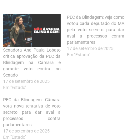
PEC da Blindagem: veja como
votou cada deputado do MA
pelo voto secreto para dar
aval a processos contra
parlamentares
17 de setembro de 2025
Senadora Ana Paula Lobato
Em "Estado"
critica aprovação da PEC da
Blindagem na Câmara e
garante voto contra no
Senado
17 de setembro de 2025
Em "Estado"
PEC da Blindagem: Câmara
vota nova tentativa de voto
secreto para dar aval a
processos contra
parlamentares
17 de setembro de 2025
Em "Estado"