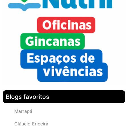
Blogs favoritos
Marrapá
Gláucio Ericeira