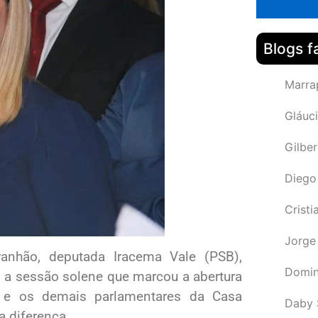
Blogs f
Marra
Gláuci
Gilbe
Diego
Cristi
Jorge
ranhão, deputada Iracema Vale (PSB),
Domin
s a sessão solene que marcou a abertura
la e os demais parlamentares da Casa
Daby 
a diferença.