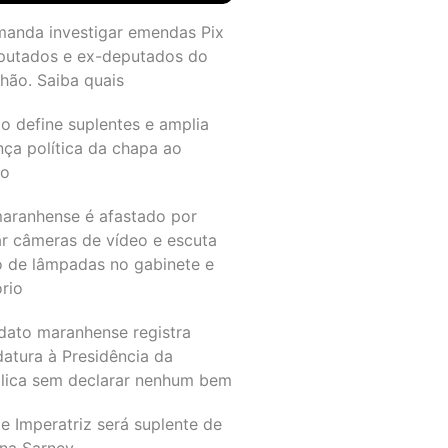
manda investigar emendas Pix
putados e ex-deputados do
hão. Saiba quais
o define suplentes e amplia
nça política da chapa ao
do
maranhense é afastado por
ar câmeras de vídeo e escuta
o de lâmpadas no gabinete e
ório
dato maranhense registra
datura à Presidência da
lica sem declarar nenhum bem
e Imperatriz será suplente de
na Sarney