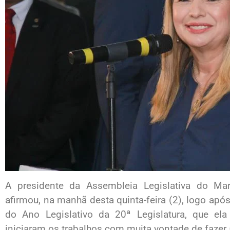
A presidente da Assembleia Legislativa do Ma
afirmou, na manhã desta quinta-feira (2), logo apó
do Ano Legislativo da 20ª Legislatura, que e
iniciaram os trabalhos com muita vontade de fazer 