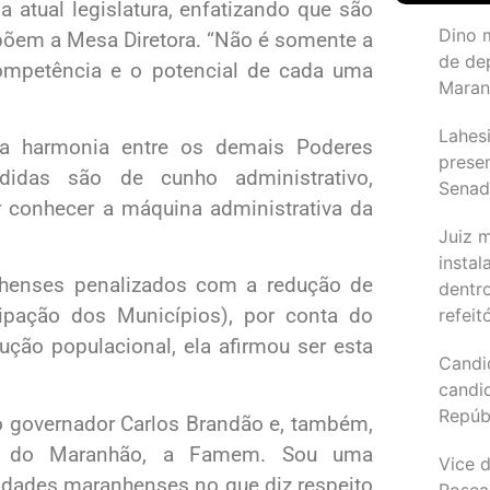
atual legislatura, enfatizando que são
Dino 
põem a Mesa Diretora. “Não é somente a
de de
ompetência e o potencial de cada uma
Maran
Lahesi
 da harmonia entre os demais Poderes
prese
didas são de cunho administrativo,
Sena
conhecer a máquina administrativa da
Juiz 
instal
nhenses penalizados com a redução de
dentr
ipação dos Municípios), por conta do
refeit
ção populacional, ela afirmou ser esta
Candi
candi
Repúb
o governador Carlos Brandão e, também,
o do Maranhão, a Famem. Sou uma
Vice d
 cidades maranhenses no que diz respeito
Rosea