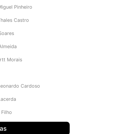
iguel Pinheiro
Thales Castro
Soares
 Almeida
rtt Morais
Leonardo Cardoso
Lacerda
 Filho
das