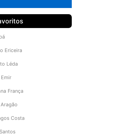
avoritos
pá
o Ericeira
rto Léda
 Emir
ana França
 Aragão
gos Costa
Santos