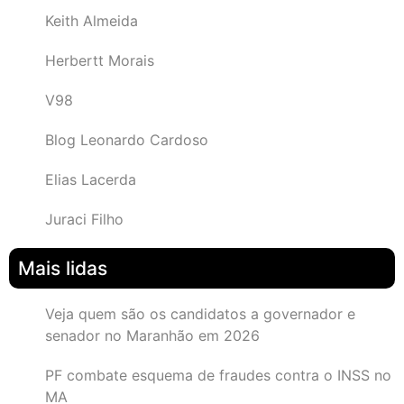
Keith Almeida
Herbertt Morais
V98
Blog Leonardo Cardoso
Elias Lacerda
Juraci Filho
Mais lidas
Veja quem são os candidatos a governador e
senador no Maranhão em 2026
PF combate esquema de fraudes contra o INSS no
MA