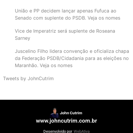
União e PP decidem lançar apenas Fufuca ao
Senado com suplente do PSDB. Veja os nomes
Vice de Imperatriz será suplente de Roseana
Sarney
Juscelino Filho lidera convenção e oficializa chapa
da Federação PSDB/Cidadania para as eleições no
Maranhão. Veja os nomes
Tweets by JohnCutrim
www.johncutrim.com.br
Desenvolvido por
WebAtiva