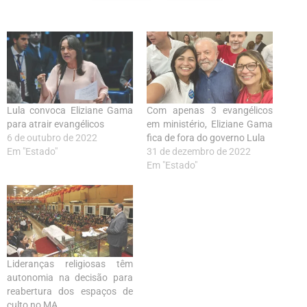
Lula convoca Eliziane Gama
Com apenas 3 evangélicos
para atrair evangélicos
em ministério, Eliziane Gama
6 de outubro de 2022
fica de fora do governo Lula
Em "Estado"
31 de dezembro de 2022
Em "Estado"
Lideranças religiosas têm
autonomia na decisão para
reabertura dos espaços de
culto no MA