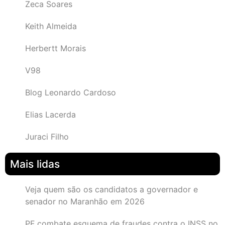
Zeca Soares
Keith Almeida
Herbertt Morais
V98
Blog Leonardo Cardoso
Elias Lacerda
Juraci Filho
Mais lidas
Veja quem são os candidatos a governador e
senador no Maranhão em 2026
PF combate esquema de fraudes contra o INSS no