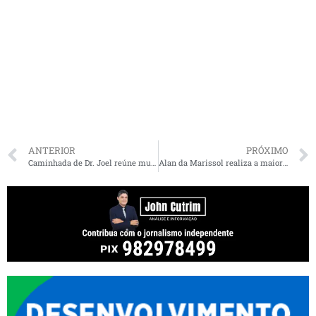
ANTERIOR
PRÓXIMO
Caminhada de Dr. Joel reúne multidão de apoiadores no bairro Madre Deus
Alan da Marissol realiza a maior carreata da história de Balsas