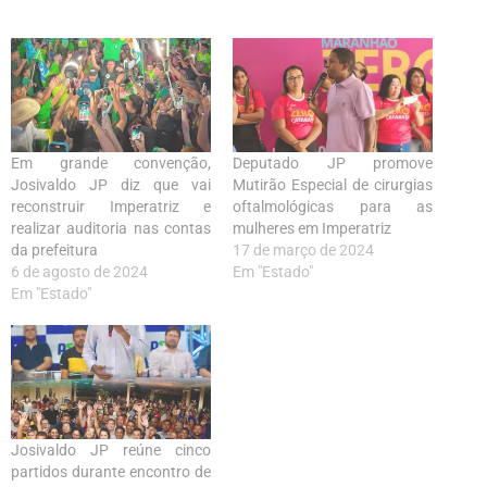
Em grande convenção,
Deputado JP promove
Josivaldo JP diz que vai
Mutirão Especial de cirurgias
reconstruir Imperatriz e
oftalmológicas para as
realizar auditoria nas contas
mulheres em Imperatriz
da prefeitura
17 de março de 2024
6 de agosto de 2024
Em "Estado"
Em "Estado"
Josivaldo JP reúne cinco
partidos durante encontro de