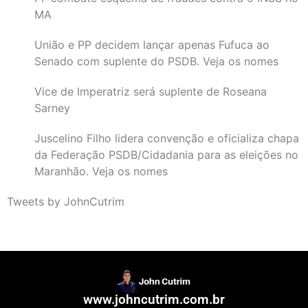
MA
União e PP decidem lançar apenas Fufuca ao
Senado com suplente do PSDB. Veja os nomes
Vice de Imperatriz será suplente de Roseana
Sarney
Juscelino Filho lidera convenção e oficializa chapa
da Federação PSDB/Cidadania para as eleições no
Maranhão. Veja os nomes
Tweets by JohnCutrim
www.johncutrim.com.br