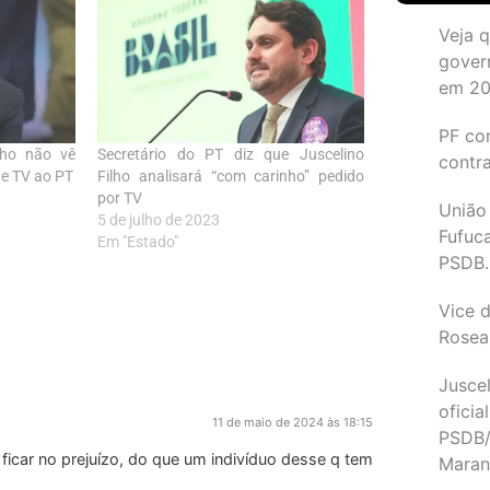
Veja 
gover
em 2
PF co
ilho não vê
Secretário do PT diz que Juscelino
contr
de TV ao PT
Filho analisará “com carinho” pedido
por TV
União
5 de julho de 2023
Fufuc
Em "Estado"
PSDB.
Vice d
Rosea
Juscel
oficia
11 de maio de 2024 às 18:15
PSDB/
ficar no prejuízo, do que um indivíduo desse q tem
Maran