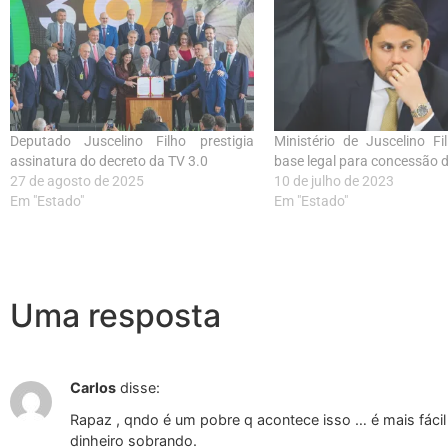
Deputado Juscelino Filho prestigia
Ministério de Juscelino F
assinatura do decreto da TV 3.0
base legal para concessão 
27 de agosto de 2025
10 de julho de 2023
Em "Estado"
Em "Estado"
Uma resposta
Carlos
disse:
Rapaz , qndo é um pobre q acontece isso … é mais fácil 
dinheiro sobrando.