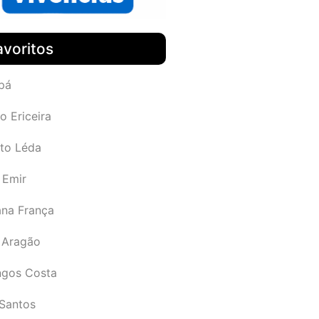
avoritos
pá
o Ericeira
rto Léda
 Emir
ana França
 Aragão
gos Costa
Santos