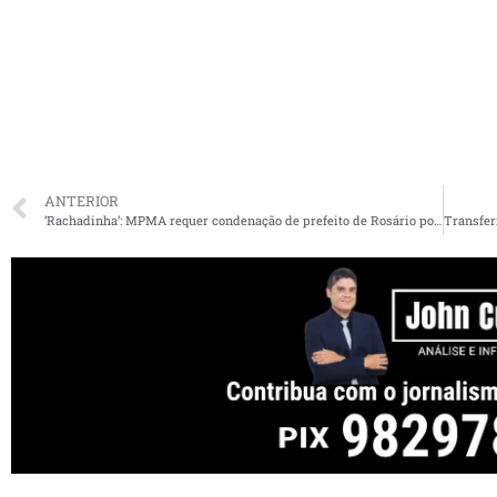
ANTERIOR
‘Rachadinha’: MPMA requer condenação de prefeito de Rosário por improbidade