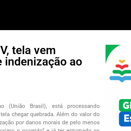
V, tela vem
e indenização ao
o (União Brasil), está processando
tela chegar quebrada. Além do valor do
nização por danos morais de pelo menos
ssimo o ocorrido” e já ter estornado os