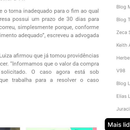
Blog M
 o torna inadequado para o fim ao qual
presa possui um prazo de 30 dias para
Blog 
 ocorreu, simplesmente porque, conforme
Zeca 
dimento adequado”, escreveu a advogada
Keith
Luiza afirmou que já tomou providências
Herbe
cer. “Informamos que o valor da compra
V98
solicitado. O caso agora está sob
 que trabalha para a resolver o caso
Blog 
Elias 
Juraci
Mais li