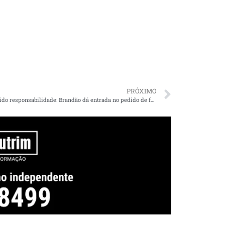
PRÓXIMO
Transferido responsabilidade: Brandão dá entrada no pedido de federalização de estradas do Maranhão