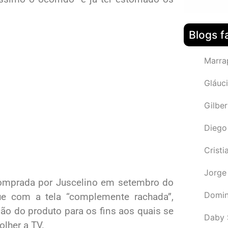
Blogs f
Marra
Gláuci
Gilbe
Diego
Cristi
Jorge
comprada por Juscelino em setembro do
Domin
ue com a tela “complemente rachada”,
ção do produto para os fins aos quais se
Daby 
olher a TV.