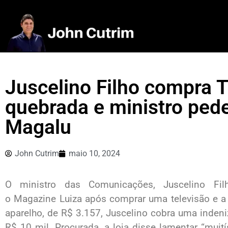
Juscelino Filho compra T
quebrada e ministro ped
Magalu
John Cutrim
maio 10, 2024
O ministro das Comunicações, Juscelino Filh
o Magazine Luiza após comprar uma televisão e a 
aparelho, de R$ 3.157, Juscelino cobra uma inde
R$ 10 mil. Procurada, a loja disse lamentar “muití