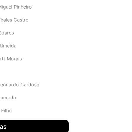
iguel Pinheiro
Thales Castro
Soares
 Almeida
rtt Morais
Leonardo Cardoso
Lacerda
 Filho
das