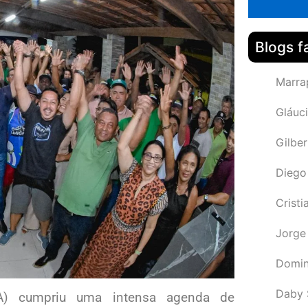
Blogs f
Marra
Gláuci
Gilbe
Diego
Cristi
Jorge
Domin
Daby 
MA) cumpriu uma intensa agenda de