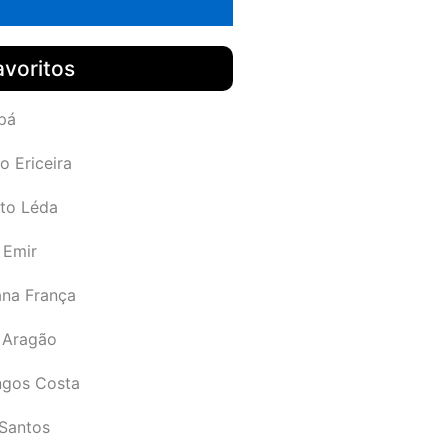
avoritos
pá
o Ericeira
rto Léda
 Emir
ana França
 Aragão
gos Costa
Santos