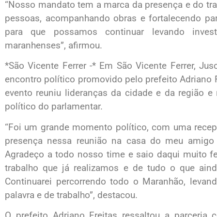
“Nosso mandato tem a marca da presença e do trab
pessoas, acompanhando obras e fortalecendo par
para que possamos continuar levando inves
maranhenses”, afirmou.
*São Vicente Ferrer -* Em São Vicente Ferrer, Ju
encontro político promovido pelo prefeito Adriano F
evento reuniu lideranças da cidade e da região e
político do parlamentar.
“Foi um grande momento político, com uma recep
presença nessa reunião na casa do meu amigo Ca
Agradeço a todo nosso time e saio daqui muito f
trabalho que já realizamos e de tudo o que aind
Continuarei percorrendo todo o Maranhão, leva
palavra e de trabalho”, destacou.
O prefeito Adriano Freitas ressaltou a parceria