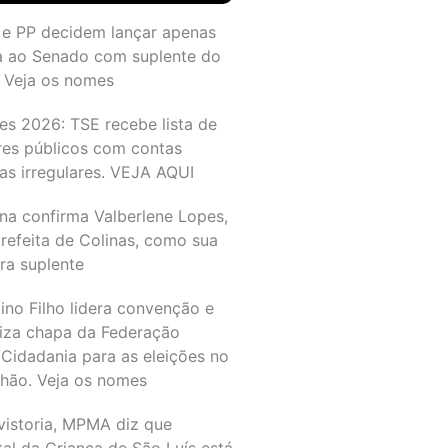
 e PP decidem lançar apenas
a ao Senado com suplente do
 Veja os nomes
es 2026: TSE recebe lista de
res públicos com contas
as irregulares. VEJA AQUI
na confirma Valberlene Lopes,
refeita de Colinas, como sua
ra suplente
ino Filho lidera convenção e
liza chapa da Federação
Cidadania para as eleições no
hão. Veja os nomes
vistoria, MPMA diz que
al da Criança de São Luís está