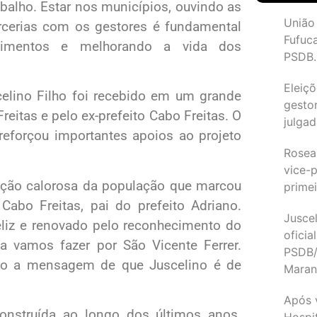
alho. Estar nos municípios, ouvindo as
União
cerias com os gestores é fundamental
Fufuc
timentos e melhorando a vida dos
PSDB.
Eleiçõ
scelino Filho foi recebido em um grande
gesto
reitas e pelo ex-prefeito Cabo Freitas. O
julgad
 reforçou importantes apoios ao projeto
Rosea
vice-p
ção calorosa da população que marcou
primei
bo Freitas, pai do prefeito Adriano.
Juscel
eliz e renovado pelo reconhecimento do
oficia
a vamos fazer por São Vicente Ferrer.
PSDB/
ndo a mensagem de que Juscelino é de
Maran
Após 
 construída ao longo dos últimos anos.
Hospit