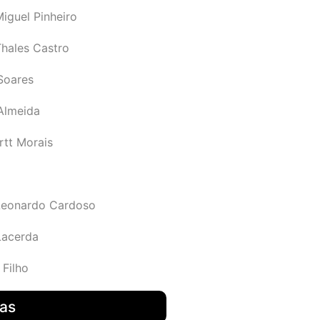
iguel Pinheiro
Thales Castro
Soares
 Almeida
rtt Morais
Leonardo Cardoso
Lacerda
 Filho
das