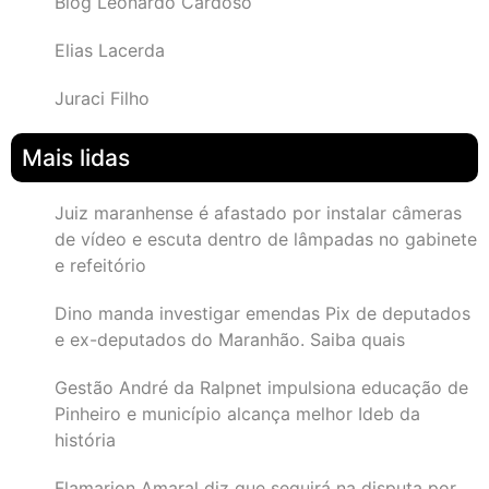
Blog Leonardo Cardoso
Elias Lacerda
Juraci Filho
Mais lidas
Juiz maranhense é afastado por instalar câmeras
de vídeo e escuta dentro de lâmpadas no gabinete
e refeitório
Dino manda investigar emendas Pix de deputados
e ex-deputados do Maranhão. Saiba quais
Gestão André da Ralpnet impulsiona educação de
Pinheiro e município alcança melhor Ideb da
história
Flamarion Amaral diz que seguirá na disputa por