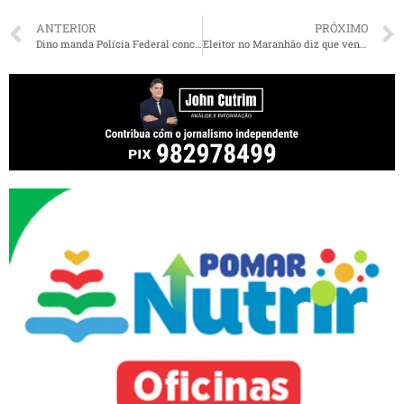
ANTERIOR
PRÓXIMO
Dino manda Polícia Federal concluir em até 90 dias investigação sobre propinas a Renan Calheiros
Eleitor no Maranhão diz que vendeu voto por 1.500 telhas, 20 sacos de cimento e madeira