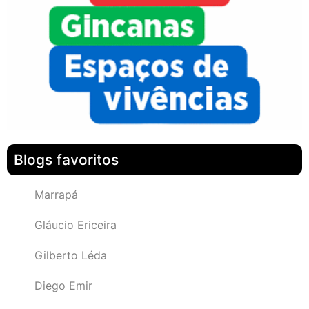
Blogs favoritos
Marrapá
Gláucio Ericeira
Gilberto Léda
Diego Emir