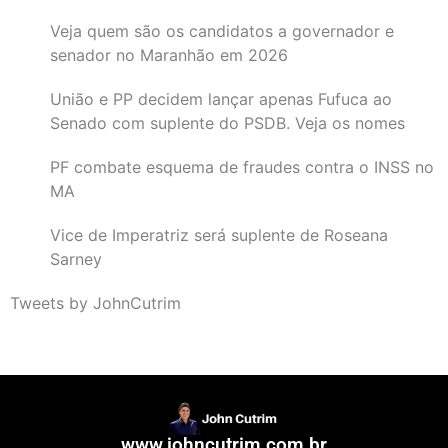
Veja quem são os candidatos a governador e
senador no Maranhão em 2026
União e PP decidem lançar apenas Fufuca ao
Senado com suplente do PSDB. Veja os nomes
PF combate esquema de fraudes contra o INSS no
MA
Vice de Imperatriz será suplente de Roseana
Sarney
Tweets by JohnCutrim
www.johncutrim.com.br