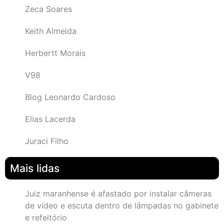
Zeca Soares
Keith Almeida
Herbertt Morais
V98
Blog Leonardo Cardoso
Elias Lacerda
Juraci Filho
Mais lidas
Juiz maranhense é afastado por instalar câmeras
de vídeo e escuta dentro de lâmpadas no gabinete
e refeitório