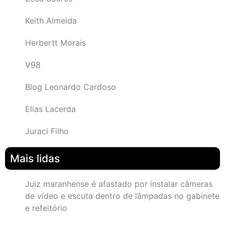
Keith Almeida
Herbertt Morais
V98
Blog Leonardo Cardoso
Elias Lacerda
Juraci Filho
Mais lidas
Juiz maranhense é afastado por instalar câmeras
de vídeo e escuta dentro de lâmpadas no gabinete
e refeitório