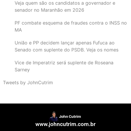
Veja quem são os candidatos a governador e
senador no Maranhão em 2026
PF combate esquema de fraudes contra o INSS no
MA
União e PP decidem lançar apenas Fufuca ao
Senado com suplente do PSDB. Veja os nomes
Vice de Imperatriz será suplente de Roseana
Sarney
Tweets by JohnCutrim
www.johncutrim.com.br