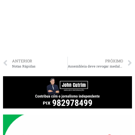
ANTERIOR
PRÓXIMO
Notas Rápidas
Assembleia deve revogar medalha concedida ao ex-prefeito Lahesio Bonfim