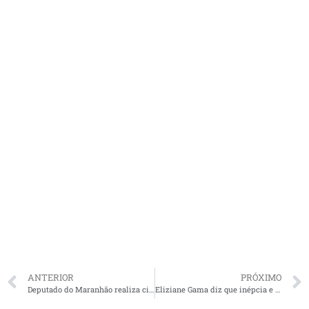
ANTERIOR
PRÓXIMO
Deputado do Maranhão realiza cirurgia nesta quarta e se ausenta das atividades parlamentares
Eliziane Gama diz que inépcia e improvisação do governo aumentam tragédia ambiental no litoral do Nordeste