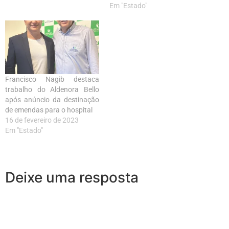
Em "Estado"
Francisco Nagib destaca
trabalho do Aldenora Bello
após anúncio da destinação
de emendas para o hospital
16 de fevereiro de 2023
Em "Estado"
Deixe uma resposta