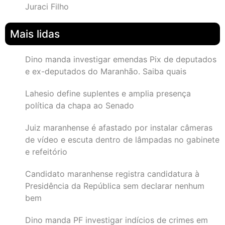
Juraci Filho
Mais lidas
Dino manda investigar emendas Pix de deputados
e ex-deputados do Maranhão. Saiba quais
Lahesio define suplentes e amplia presença
política da chapa ao Senado
Juiz maranhense é afastado por instalar câmeras
de vídeo e escuta dentro de lâmpadas no gabinete
e refeitório
Candidato maranhense registra candidatura à
Presidência da República sem declarar nenhum
bem
Dino manda PF investigar indícios de crimes em