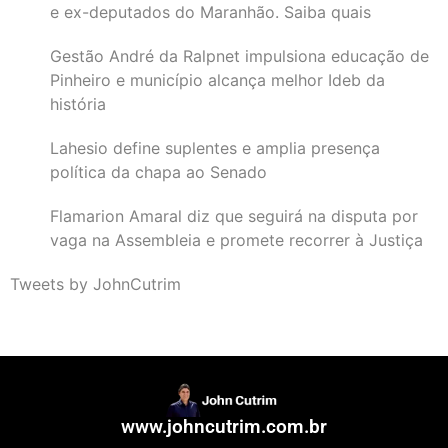
e ex-deputados do Maranhão. Saiba quais
Gestão André da Ralpnet impulsiona educação de
Pinheiro e município alcança melhor Ideb da
história
Lahesio define suplentes e amplia presença
política da chapa ao Senado
Flamarion Amaral diz que seguirá na disputa por
vaga na Assembleia e promete recorrer à Justiça
Tweets by JohnCutrim
www.johncutrim.com.br