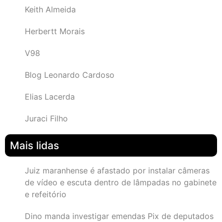
Keith Almeida
Herbertt Morais
V98
Blog Leonardo Cardoso
Elias Lacerda
Juraci Filho
Mais lidas
Juiz maranhense é afastado por instalar câmeras
de vídeo e escuta dentro de lâmpadas no gabinete
e refeitório
Dino manda investigar emendas Pix de deputados