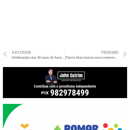
ANTERIOR
PRÓXIMO
Celebrações dos 90 anos de Sarney são canceladas
Flávio Dino marca nova conversa com Lula sobre 2022