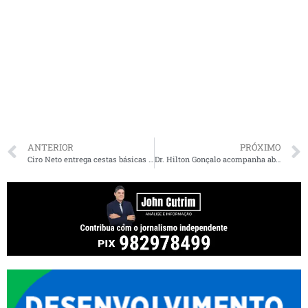
ANTERIOR
PRÓXIMO
Ciro Neto entrega cestas básicas e destina emendas para São Domingos do Maranhão
Dr. Hilton Gonçalo acompanha abertura da vacinação de crianças em Santa Rita