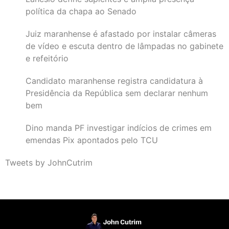
política da chapa ao Senado
Juiz maranhense é afastado por instalar câmeras
de vídeo e escuta dentro de lâmpadas no gabinete
e refeitório
Candidato maranhense registra candidatura à
Presidência da República sem declarar nenhum
bem
Dino manda PF investigar indícios de crimes em
emendas Pix apontados pelo TCU
Tweets by JohnCutrim