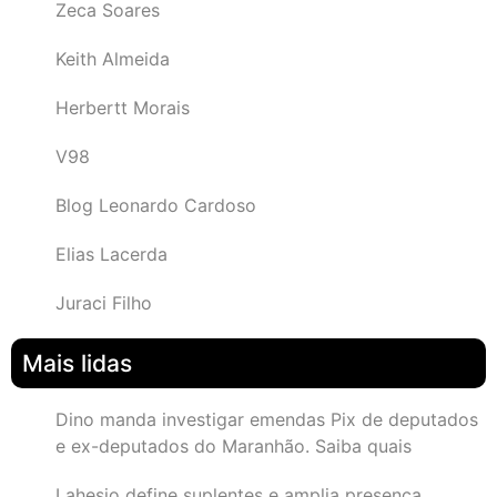
Zeca Soares
Keith Almeida
Herbertt Morais
V98
Blog Leonardo Cardoso
Elias Lacerda
Juraci Filho
Mais lidas
Dino manda investigar emendas Pix de deputados
e ex-deputados do Maranhão. Saiba quais
Lahesio define suplentes e amplia presença