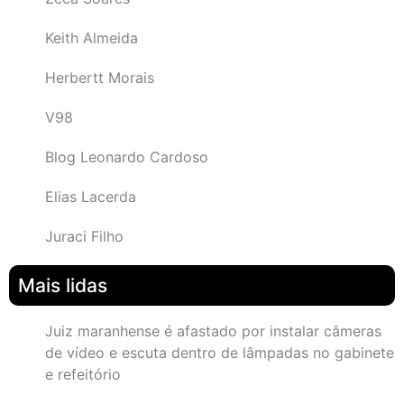
Keith Almeida
Herbertt Morais
V98
Blog Leonardo Cardoso
Elias Lacerda
Juraci Filho
Mais lidas
Juiz maranhense é afastado por instalar câmeras
de vídeo e escuta dentro de lâmpadas no gabinete
e refeitório