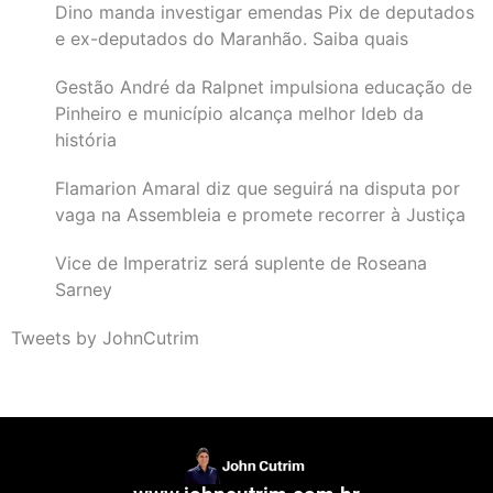
Dino manda investigar emendas Pix de deputados
e ex-deputados do Maranhão. Saiba quais
Gestão André da Ralpnet impulsiona educação de
Pinheiro e município alcança melhor Ideb da
história
Flamarion Amaral diz que seguirá na disputa por
vaga na Assembleia e promete recorrer à Justiça
Vice de Imperatriz será suplente de Roseana
Sarney
Tweets by JohnCutrim