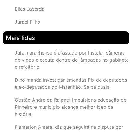
Elias Lacerda
Juraci Filho
Mais lidas
Juiz maranhense é afastado por instalar câmeras
de vídeo e escuta dentro de lâmpadas no gabinete
e refeitório
Dino manda investigar emendas Pix de deputados
e ex-deputados do Maranhão. Saiba quais
Gestão André da Ralpnet impulsiona educação de
Pinheiro e município alcança melhor Ideb da
história
Flamarion Amaral diz que seguirá na disputa por