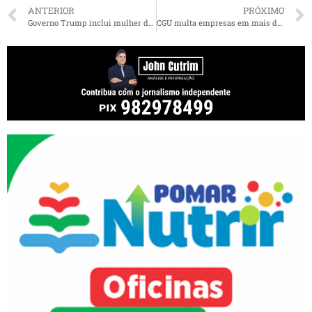
ANTERIOR
PRÓXIMO
Governo Trump inclui mulher de Alexandre de Moraes em sanções da Lei Magnitsky
CGU multa empresas em mais de R$ 16 milhões por desvio de verbas do transporte escolar no Maranhão e no Piauí