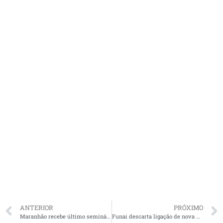
ANTERIOR
PRÓXIMO
Maranhão recebe último seminário do ano sobre reforma tributária
Funai descarta ligação de nova morte de índio com disputa por terra no MA