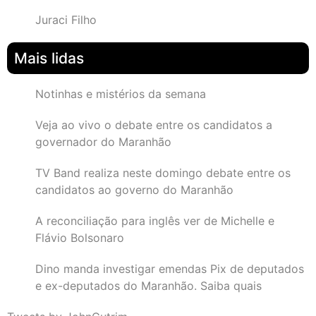
Juraci Filho
Mais lidas
Notinhas e mistérios da semana
Veja ao vivo o debate entre os candidatos a
governador do Maranhão
TV Band realiza neste domingo debate entre os
candidatos ao governo do Maranhão
A reconciliação para inglês ver de Michelle e
Flávio Bolsonaro
Dino manda investigar emendas Pix de deputados
e ex-deputados do Maranhão. Saiba quais