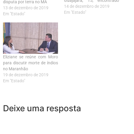
Guajajara, 15, encontrado
disputa por terra no MA
morto na madrugada de
14 de dezembro de 2019
13 de dezembro de 2019
ontem, no município de
Em "Estado"
Em "Estado"
Amarante do Maranhão
(MA). O adolescente foi
assassinado a golpes de faca
junto com um não índio
identificado pelo nome de
Roberto do Nascimento Silva,
25.…
Eliziane se reúne com Moro
para discutir morte de índios
no Maranhão
19 de dezembro de 2019
Em "Estado"
Deixe uma resposta