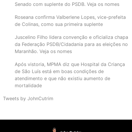
Senado com suplente do PSDB. Veja os nomes
Roseana confirma Valberlene Lopes, vice-prefeita
de Colinas, como sua primeira suplente
Juscelino Filho lidera convenção e oficializa chapa
da Federação PSDB/Cidadania para as eleições no
Maranhão. Veja os nomes
Após vistoria, MPMA diz que Hospital da Criança
de São Luís está em boas condições de
atendimento e que não existiu aumento de
mortalidade
Tweets by JohnCutrim