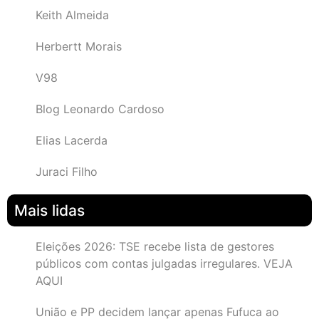
Keith Almeida
Herbertt Morais
V98
Blog Leonardo Cardoso
Elias Lacerda
Juraci Filho
Mais lidas
Eleições 2026: TSE recebe lista de gestores
públicos com contas julgadas irregulares. VEJA
AQUI
União e PP decidem lançar apenas Fufuca ao