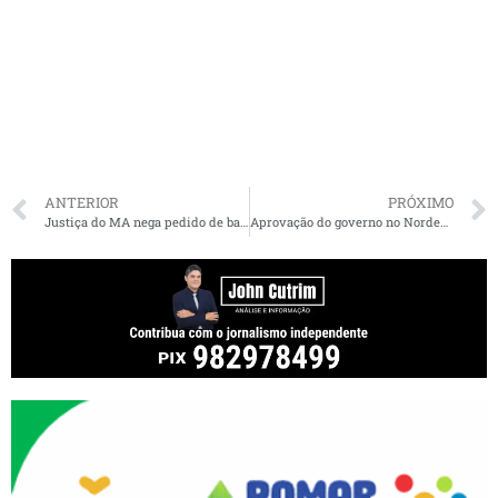
ANTERIOR
PRÓXIMO
Justiça do MA nega pedido de bancos e mantém suspensão de cobrança de empréstimos consignados
Aprovação do governo no Nordeste cai depois de viagens de Bolsonaro