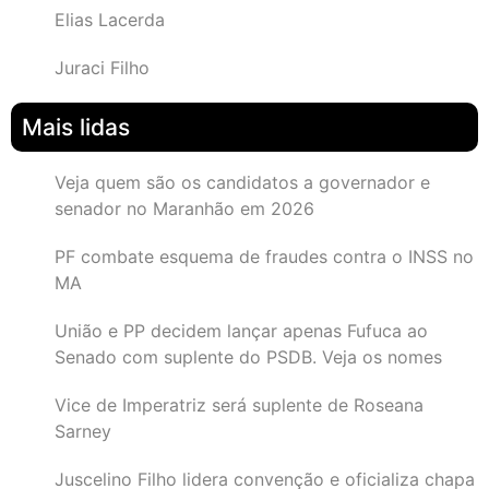
Elias Lacerda
Juraci Filho
Mais lidas
Veja quem são os candidatos a governador e
senador no Maranhão em 2026
PF combate esquema de fraudes contra o INSS no
MA
União e PP decidem lançar apenas Fufuca ao
Senado com suplente do PSDB. Veja os nomes
Vice de Imperatriz será suplente de Roseana
Sarney
Juscelino Filho lidera convenção e oficializa chapa