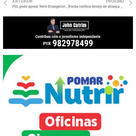
ANTERIOR
PRÓXIMO
PSL pode apoiar Neto Evangelista ou Braide em São Luís, diz Chico Carvalho
Rocha ratifica desejo de aliança do PSDB com Braide; Wellington anuncia que poderá deixar partido