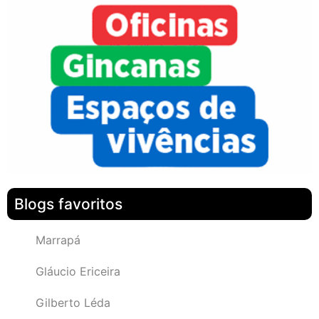
Blogs favoritos
Marrapá
Gláucio Ericeira
Gilberto Léda