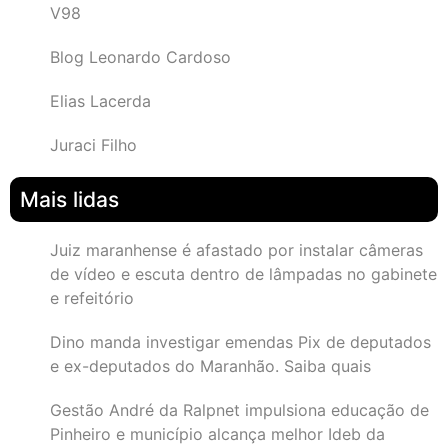
V98
Blog Leonardo Cardoso
Elias Lacerda
Juraci Filho
Mais lidas
Juiz maranhense é afastado por instalar câmeras
de vídeo e escuta dentro de lâmpadas no gabinete
e refeitório
Dino manda investigar emendas Pix de deputados
e ex-deputados do Maranhão. Saiba quais
Gestão André da Ralpnet impulsiona educação de
Pinheiro e município alcança melhor Ideb da