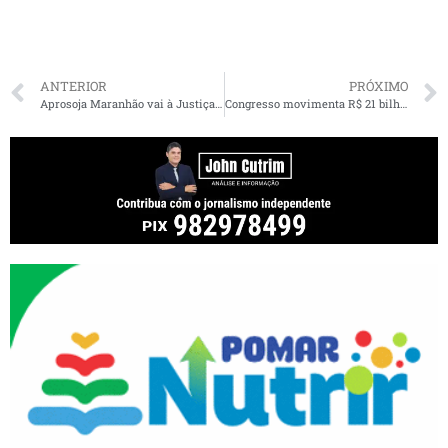
ANTERIOR
PRÓXIMO
Aprosoja Maranhão vai à Justiça contra taxa do governo do MA sobre exportação de grãos
Congresso movimenta R$ 21 bilhões em emendas Pix, mas só 4% têm prestação de contas concluída