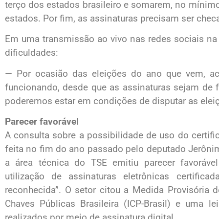
terço dos estados brasileiro e somarem, no mínim
estados. Por fim, as assinaturas precisam ser checa
Em uma transmissão ao vivo nas redes sociais na
dificuldades:
— Por ocasião das eleições do ano que vem, ac
funcionando, desde que as assinaturas sejam de f
poderemos estar em condições de disputar as elei
Parecer favorável
A consulta sobre a possibilidade de uso do certific
feita no fim do ano passado pelo deputado Jerôni
a área técnica do TSE emitiu parecer favoráve
utilização de assinaturas eletrônicas certifica
reconhecida”. O setor citou a Medida Provisória de
Chaves Públicas Brasileira (ICP-Brasil) e uma le
realizados por meio de assinatura digital.