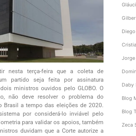
Gláuci
Gilbe
Diego
Cristi
Jorge
tir nesta terça-feira que a coleta de
Domin
m partido seja feita por assinatura
Daby 
do dois ministros ouvidos pelo GLOBO. O
to, não deve resolver o problema do
Blog M
lo Brasil a tempo das eleições de 2020.
Blog 
istema por considerá-lo inviável pelo
iometria para validar os apoios, também
Zeca 
inistros duvidam que a Corte autorize a