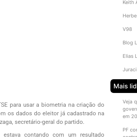
Keith
Herbe
V98
Blog 
Elias 
Juraci
Mais li
Veja 
E para usar a biometria na criação do
gover
om os dados do eleitor já cadastrado na
em 2
aga, secretário-geral do partido.
PF co
e estava contando com um resultado
contr