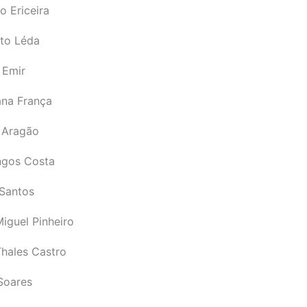
o Ericeira
rto Léda
 Emir
ana França
 Aragão
gos Costa
Santos
iguel Pinheiro
Thales Castro
Soares