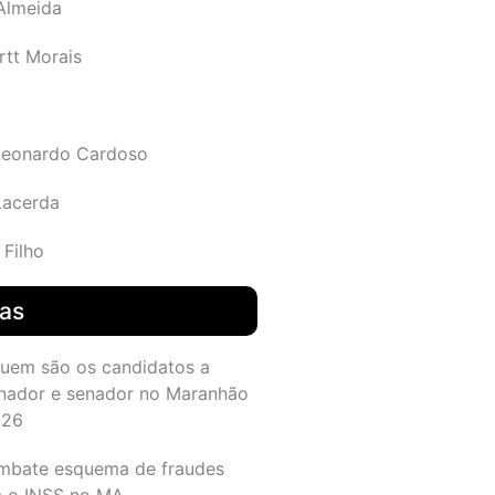
 Almeida
rtt Morais
Leonardo Cardoso
Lacerda
 Filho
das
quem são os candidatos a
nador e senador no Maranhão
026
mbate esquema de fraudes
a o INSS no MA