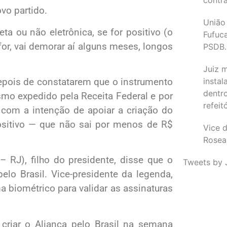
ovo partido.
União
eta ou não eletrônica, se for positivo (o
Fufuc
or, vai demorar aí alguns meses, longos
PSDB.
Juiz 
instal
depois de constatarem que o instrumento
dentr
smo expedido pela Receita Federal e por
refeit
 com a intenção de apoiar a criação do
ositivo — que não sai por menos de R$
Vice d
Rosea
 RJ), filho do presidente, disse que o
Tweets by 
lo Brasil. Vice-presidente da legenda,
a biométrico para validar as assinaturas
riar o Aliança pelo Brasil na semana