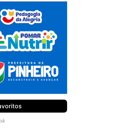
avoritos
pá