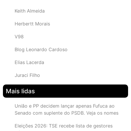
Keith Almeida
Herbertt Morais
V98
Blog Leonardo Cardoso
Elias Lacerda
Juraci Filho
Mais lidas
União e PP decidem lançar apenas Fufuca ao
Senado com suplente do PSDB. Veja os nomes
Eleições 2026: TSE recebe lista de gestores