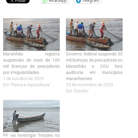
WhatsApp
Telegram
Maranhão registra
Governo federal suspende 35
suspensão de mais de 100
mil licenças de pescadores no
mil licenças de pescadores
Maranhão e CGU fará
por irregularidades
auditoria em municípios
1 de outubro de 2025
maranhenses
Em "Pesca e Aquicultura"
25 de novembro de 2025
Em "Estado"
PF vai investigar fraudes no