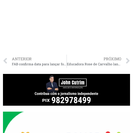
ANTERIOR
PRÓXIMO
FAB confirma data para lançar foguete sul-coreano em Alcântara
Educadora Rose de Carvalho lança livro no dia 14 em São Luís