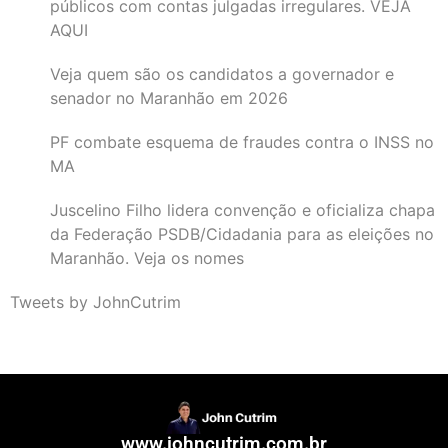
públicos com contas julgadas irregulares. VEJA
AQUI
Veja quem são os candidatos a governador e
senador no Maranhão em 2026
PF combate esquema de fraudes contra o INSS no
MA
Juscelino Filho lidera convenção e oficializa chapa
da Federação PSDB/Cidadania para as eleições no
Maranhão. Veja os nomes
Tweets by JohnCutrim
www.johncutrim.com.br