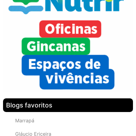
Blogs favoritos
Marrapá
Gláucio Ericeira