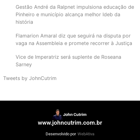
Gestão André da Ralpnet impulsiona educação de
Pinheiro e município alcança melhor Ideb da
história
Flamarion Amaral diz que seguirá na disputa por
vaga na Assembleia e promete recorrer à Justiça
Vice de Imperatriz será suplente de Roseana
Sarney
Tweets by JohnCutrim
www.johncutrim.com.br
Desenvolvido por
WebAtiva