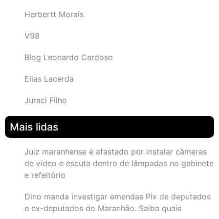
Herbertt Morais
V98
Blog Leonardo Cardoso
Elias Lacerda
Juraci Filho
Mais lidas
Juiz maranhense é afastado por instalar câmeras
de vídeo e escuta dentro de lâmpadas no gabinete
e refeitório
Dino manda investigar emendas Pix de deputados
e ex-deputados do Maranhão. Saiba quais