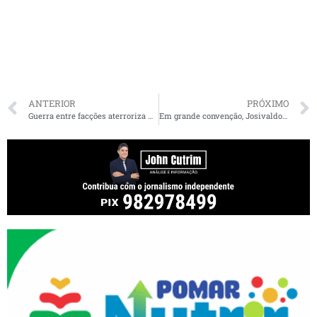
ANTERIOR
PRÓXIMO
Guerra entre facções aterroriza moradores de diversos bairros de São Luís
Em grande convenção, Josivaldo JP diz que vai reconstruir Imperatriz e realizar auditoria nas contas da prefeitura