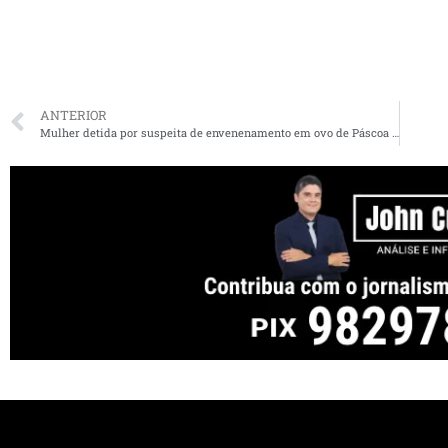
ANTERIOR
Mulher detida por suspeita de envenenamento em ovo de Páscoa perde a guarda dos filhos no Maranhão