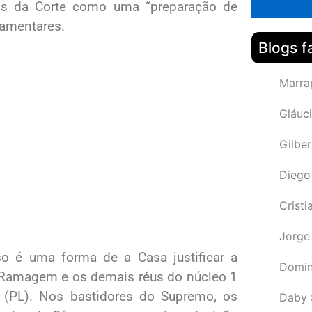
ros da Corte como uma “preparação de
lamentares.
Blogs f
Marra
Gláuci
Gilbe
Diego
Cristi
Jorge
o é uma forma de a Casa justificar a
Domin
 Ramagem e os demais réus do núcleo 1
o (PL). Nos bastidores do Supremo, os
Daby 