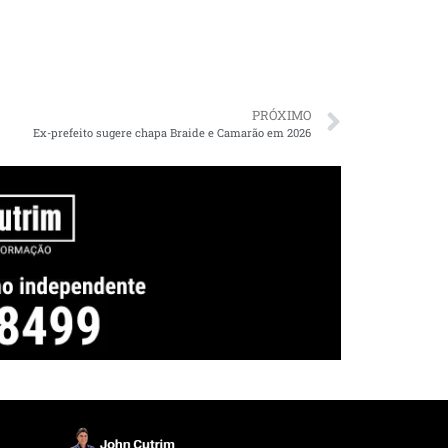
PRÓXIMO
Ex-prefeito sugere chapa Braide e Camarão em 2026