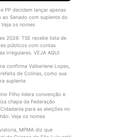
 e PP decidem lançar apenas
a ao Senado com suplente do
 Veja os nomes
es 2026: TSE recebe lista de
res públicos com contas
as irregulares. VEJA AQUI
na confirma Valberlene Lopes,
refeita de Colinas, como sua
ra suplente
ino Filho lidera convenção e
liza chapa da Federação
Cidadania para as eleições no
hão. Veja os nomes
vistoria, MPMA diz que
al da Criança de São Luís está