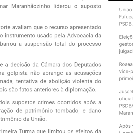
imar Maranhãozinho liderou o suposto
União
Fufuc
PSDB.
rte avaliam que o recurso apresentado
o instrumento usado pela Advocacia da
Eleiçõ
barrou a suspensão total do processo
gesto
julgad
Rosea
ue a decisão da Câmara dos Deputados
vice-p
a golpista não abrange as acusações
primei
mada, tentativa de abolição violenta do
ois são fatos anteriores à diplomação.
Juscel
oficia
dois supostos crimes ocorridos após a
PSDB/
ração de patrimônio tombado; e dano
Maran
atrimônio da União.
Após 
imeira Turma que limitou os efeitos da
Hospit