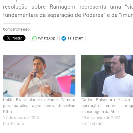
resolução sobre Ramagem representa uma “viol
fundamentais da separação de Poderes” e da “imun
Compartilhe isso:
WhatsApp
Telegram
União Brasil planeja acionar Câmara
Carlos Bolsonaro é alv
para paralisar ação contra Juscelino
operação sobre pro
Filho
espionagem da Abin
13 de maio de 2025
29 de janeiro de 2024
Em "Estado"
Em "Estado"