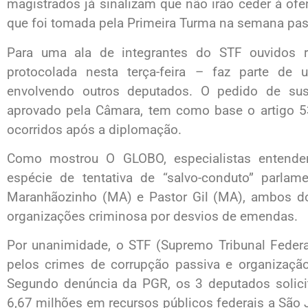
magistrados já sinalizam que não irão ceder à o
que foi tomada pela Primeira Turma na semana pa
Para uma ala de integrantes do STF ouvidos 
protocolada nesta terça-feira – faz parte de
envolvendo outros deputados. O pedido de s
aprovado pela Câmara, tem como base o artigo 53
ocorridos após a diplomação.
Como mostrou O GLOBO, especialistas entend
espécie de tentativa de “salvo-conduto” parl
Maranhãozinho (MA) e Pastor Gil (MA), ambos do
organizações criminosa por desvios de emendas.
Por unanimidade, o STF (Supremo Tribunal Federa
pelos crimes de corrupção passiva e organizaç
Segundo denúncia da PGR, os 3 deputados solici
6,67 milhões em recursos públicos federais a São