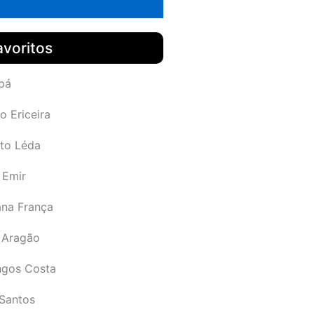
avoritos
pá
o Ericeira
rto Léda
 Emir
ana França
 Aragão
gos Costa
Santos