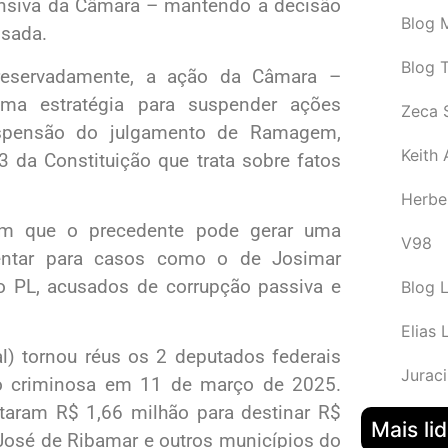
fensiva da Câmara – mantendo a decisão
Blog M
ssada.
Blog 
reservadamente, a ação da Câmara –
 uma estratégia para suspender ações
Zeca 
uspensão do julgamento de Ramagem,
Keith
 da Constituição que trata sobre fatos
Herbe
em que o precedente pode gerar uma
V98
amentar para casos como o de Josimar
 PL, acusados de corrupção passiva e
Blog 
Elias 
l) tornou réus os 2 deputados federais
Juraci
ão criminosa em 11 de março de 2025.
taram R$ 1,66 milhão para destinar R$
Mais li
 José de Ribamar e outros municípios do