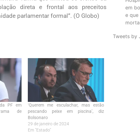
ação direta e frontal aos preceitos
em bo
e que
idade parlamentar formal”. (O Globo)
morta
Tweets by 
o da PF em
‘Querem me esculachar, mas estão
grama de
pescando peixe em piscina’, diz
Bolsonaro
29 de janeiro de 2024
Em "Estado"