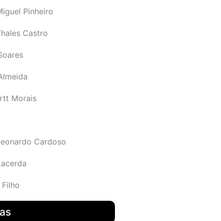
iguel Pinheiro
Thales Castro
Soares
 Almeida
rtt Morais
Leonardo Cardoso
Lacerda
 Filho
das