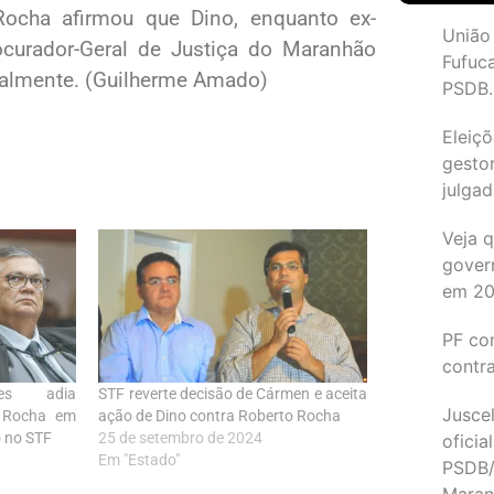
ocha afirmou que Dino, enquanto ex-
União
ocurador-Geral de Justiça do Maranhão
Fufuc
toralmente. (Guilherme Amado)
PSDB.
Eleiçõ
gesto
julgad
Veja 
gover
em 2
PF co
contr
es adia
STF reverte decisão de Cármen e aceita
Juscel
o Rocha em
ação de Dino contra Roberto Rocha
o no STF
25 de setembro de 2024
oficia
Em "Estado"
PSDB/
Maran