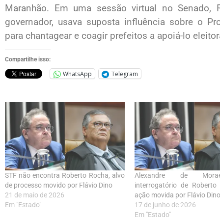
Maranhão. Em uma sessão virtual no Senado, R
governador, usava suposta influência sobre o Pr
para chantagear e coagir prefeitos a apoiá-lo elei
Compartilhe isso:
WhatsApp
Telegram
STF não encontra Roberto Rocha, alvo
Alexandre de Mora
de processo movido por Flávio Dino
interrogatório de Robert
21 de maio de 2026
ação movida por Flávio Din
Em "Estado"
17 de junho de 2026
Em "Estado"