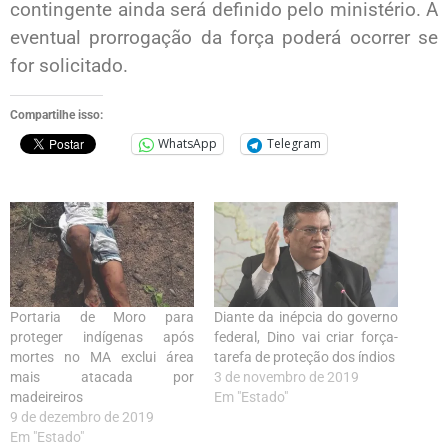
contingente ainda será definido pelo ministério. A
eventual prorrogação da força poderá ocorrer se
for solicitado.
Compartilhe isso:
WhatsApp
Telegram
Portaria de Moro para
Diante da inépcia do governo
proteger indígenas após
federal, Dino vai criar força-
mortes no MA exclui área
tarefa de proteção dos índios
mais atacada por
3 de novembro de 2019
madeireiros
Em "Estado"
9 de dezembro de 2019
Em "Estado"