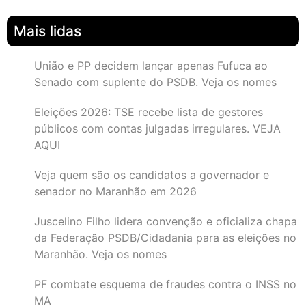
Mais lidas
União e PP decidem lançar apenas Fufuca ao
Senado com suplente do PSDB. Veja os nomes
Eleições 2026: TSE recebe lista de gestores
públicos com contas julgadas irregulares. VEJA
AQUI
Veja quem são os candidatos a governador e
senador no Maranhão em 2026
Juscelino Filho lidera convenção e oficializa chapa
da Federação PSDB/Cidadania para as eleições no
Maranhão. Veja os nomes
PF combate esquema de fraudes contra o INSS no
MA