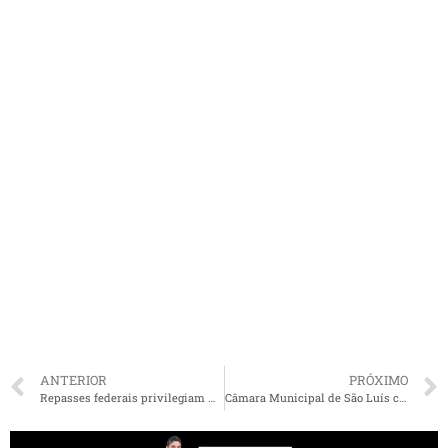
ANTERIOR
PRÓXIMO
Repasses federais privilegiam municípios de Estados mais ricos
Câmara Municipal de São Luís comemora 400 anos de história