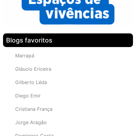
Blogs favoritos
Marrapá
Gláucio Ericeira
Gilberto Léda
Diego Emir
Cristiana França
Jorge Aragão
Domingos Costa