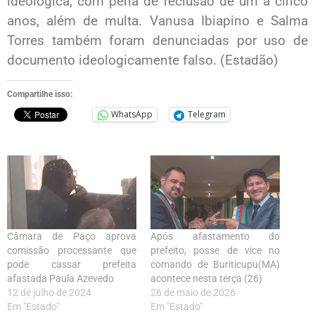
ideológica, com pena de reclusão de um a cinco
anos, além de multa. Vanusa Ibiapino e Salma
Torres também foram denunciadas por uso de
documento ideologicamente falso. (Estadão)
Compartilhe isso:
WhatsApp
Telegram
Câmara de Paço aprova
Após afastamento do
comissão processante que
prefeito, posse de vice no
pode cassar prefeita
comando de Buriticupu(MA)
afastada Paula Azevedo
acontece nesta terça (26)
12 de julho de 2024
26 de maio de 2026
Em "Estado"
Em "Estado"