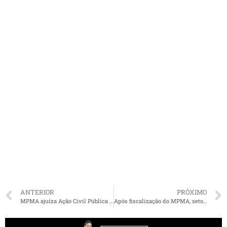
ANTERIOR
PRÓXIMO
MPMA ajuíza Ação Civil Pública contra Grupo Mateus por irregularidades sanitárias
Após fiscalização do MPMA, setores do Hospital Ludovicense são interditados