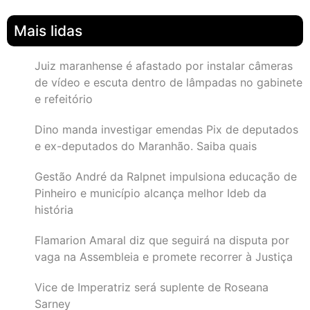
Mais lidas
Juiz maranhense é afastado por instalar câmeras
de vídeo e escuta dentro de lâmpadas no gabinete
e refeitório
Dino manda investigar emendas Pix de deputados
e ex-deputados do Maranhão. Saiba quais
Gestão André da Ralpnet impulsiona educação de
Pinheiro e município alcança melhor Ideb da
história
Flamarion Amaral diz que seguirá na disputa por
vaga na Assembleia e promete recorrer à Justiça
Vice de Imperatriz será suplente de Roseana
Sarney