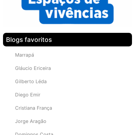
Blogs favoritos
Marrapá
Gláucio Ericeira
Gilberto Léda
Diego Emir
Cristiana França
Jorge Aragão
Domingos Costa