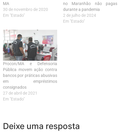
MA
no Maranhão não pagas
30 de novembro de 2020
durante a pandemia
Em "Estado"
2 de julho de 2024
Em "Estado"
Procon/MA e Defensoria
Pública movem ação contra
bancos por práticas abusivas
em empréstimos
consignados
27 de abril de 2021
Em "Estado"
Deixe uma resposta