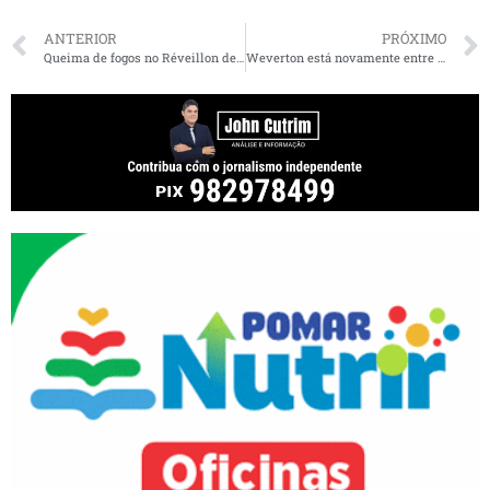
ANTERIOR
PRÓXIMO
Queima de fogos no Réveillon de São Luís será com som reduzido e abafado
Weverton está novamente entre os parlamentares mais influentes do Congresso em 2020