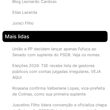
Blog Leonardo Cardoso
Elias Lacerda
Juraci Filho
Mais lidas
União e PP decidem lançar apenas Fufuca ao
Senado com suplente do PSDB. Veja os nomes
Eleições 2026: TSE recebe lista de gestores
públicos com contas julgadas irregulares. VEJA
AQUI
Roseana confirma Valberlene Lopes, vice-prefeita
de Colinas, como sua primeira suplente
Juscelino Filho lidera convenção e oficializa chapa