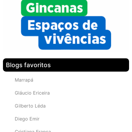
Blogs favoritos
Marrapá
Gláucio Ericeira
Gilberto Léda
Diego Emir
Cristiana França