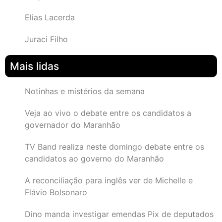
Elias Lacerda
Juraci Filho
Mais lidas
Notinhas e mistérios da semana
Veja ao vivo o debate entre os candidatos a
governador do Maranhão
TV Band realiza neste domingo debate entre os
candidatos ao governo do Maranhão
A reconciliação para inglês ver de Michelle e
Flávio Bolsonaro
Dino manda investigar emendas Pix de deputados