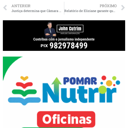
ANTERIOR
PRÓXIMO
Justiça determina que Câmara Municipal de Bequimão regularize Portal da Transparência
Relatório de Eliziane garante que pais acompanhem desempenho dos filhos na escola sem prejuízo no salário