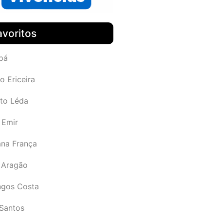
avoritos
pá
o Ericeira
rto Léda
 Emir
ana França
 Aragão
gos Costa
Santos