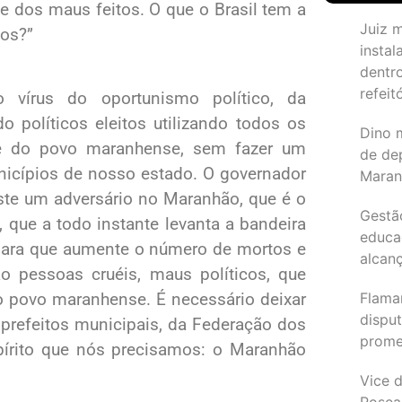
e dos maus feitos. O que o Brasil tem a
Juiz 
nos?”
instal
dentr
refeit
 vírus do oportunismo político, da
 políticos eleitos utilizando todos os
Dino 
úde do povo maranhense, sem fazer um
de de
nicípios de nosso estado. O governador
Maran
iste um adversário no Maranhão, que é o
Gestã
 que a todo instante levanta a bandeira
educa
 para que aumente o número de mortos e
alcanç
ão pessoas cruéis, maus políticos, que
o povo maranhense. É necessário deixar
Flama
dispu
s prefeitos municipais, da Federação dos
promet
írito que nós precisamos: o Maranhão
Vice d
Rosea