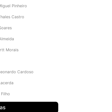
iguel Pinheiro
Thales Castro
Soares
 Almeida
rtt Morais
Leonardo Cardoso
Lacerda
 Filho
das