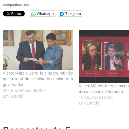
Compartilhe isso:
WhatsApp
Telegram
Vídeo: Márcio Jerry fala sobre reunião
que tratará da escolha do candidato a
governador
Vídeo: Márcio Jerry comenta
22 de novembro de 2021
de cassação de Brandão
Em "Estado"
10 de julho de 2025
Em "Estado"