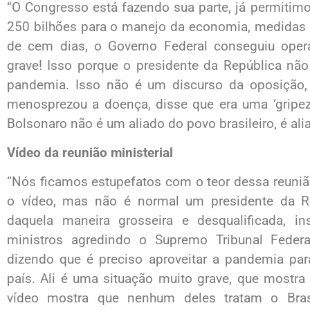
“O Congresso está fazendo sua parte, já permitim
250 bilhões para o manejo da economia, medidas s
de cem dias, o Governo Federal conseguiu opera
grave! Isso porque o presidente da República nã
pandemia. Isso não é um discurso da oposição, 
menosprezou a doença, disse que era uma ‘gripezi
Bolsonaro não é um aliado do povo brasileiro, é ali
Vídeo da reunião ministerial
“Nós ficamos estupefatos com o teor dessa reuni
o vídeo, mas não é normal um presidente da Rep
daquela maneira grosseira e desqualificada, 
ministros agredindo o Supremo Tribunal Federa
dizendo que é preciso aproveitar a pandemia para
país. Ali é uma situação muito grave, que mostr
vídeo mostra que nenhum deles tratam o Bras