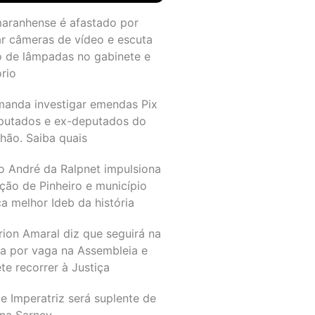
maranhense é afastado por
ar câmeras de vídeo e escuta
o de lâmpadas no gabinete e
ório
manda investigar emendas Pix
putados e ex-deputados do
hão. Saiba quais
o André da Ralpnet impulsiona
ção de Pinheiro e município
a melhor Ideb da história
rion Amaral diz que seguirá na
ta por vaga na Assembleia e
e recorrer à Justiça
e Imperatriz será suplente de
na Sarney