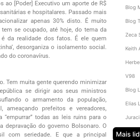
os ao [Poder] Executivo um aporte de R$
Blog M
anitárias e hospitalares. Passado mais
cionalizar apenas 30% disto. É muito
Blog 
o tem se ocupado, até hoje, do tema da
Zeca 
é da realidade dos fatos. É ele quem
nha’, desorganiza o isolamento social.
Keith
ado do coronavírus.
Herbe
V98
ão. Tem muita gente querendo minimizar
Blog 
ública se dirigir aos seus ministros
insuflando o armamento da população,
Elias 
l, ameaçando prefeitos e vereadores,
 “empurrar” todas as leis ruins para o
Juraci
a a depravação do governo Bolsonaro. O
Mais li
il com seriedade. E que a principal