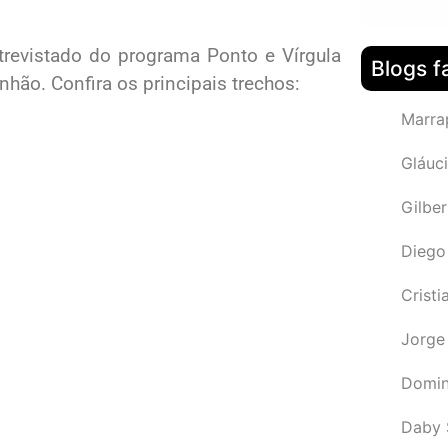
trevistado do programa Ponto e Vírgula
Blogs f
nhão. Confira os principais trechos:
Marra
Gláuci
Gilbe
Diego
Cristi
Jorge
Domin
Daby 