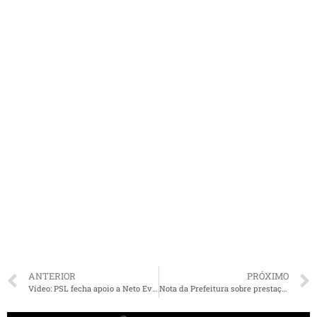
ANTERIOR
PRÓXIMO
Vídeo: PSL fecha apoio a Neto Evangelista
Nota da Prefeitura sobre prestação de contas do prefeito Assis Ramos