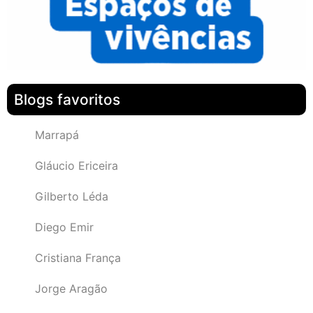
Blogs favoritos
Marrapá
Gláucio Ericeira
Gilberto Léda
Diego Emir
Cristiana França
Jorge Aragão