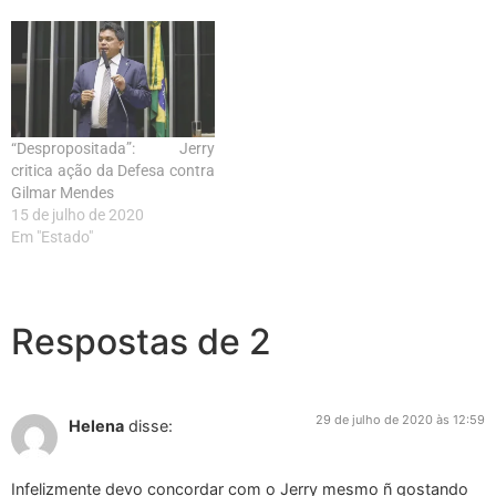
“Despropositada”: Jerry
critica ação da Defesa contra
Gilmar Mendes
15 de julho de 2020
Em "Estado"
Respostas de 2
29 de julho de 2020 às 12:59
Helena
disse:
Infelizmente devo concordar com o Jerry mesmo ñ gostando