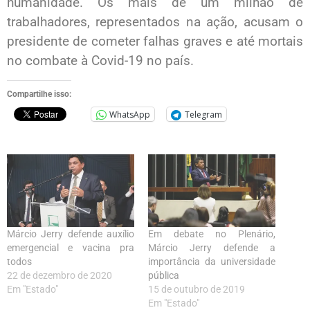
humanidade. Os mais de um milhão de
trabalhadores, representados na ação, acusam o
presidente de cometer falhas graves e até mortais
no combate à Covid-19 no país.
Compartilhe isso:
WhatsApp
Telegram
Márcio Jerry defende auxílio
Em debate no Plenário,
emergencial e vacina pra
Márcio Jerry defende a
todos
importância da universidade
22 de dezembro de 2020
pública
Em "Estado"
15 de outubro de 2019
Em "Estado"