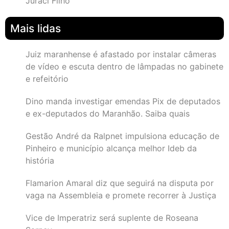
Juraci Filho
Mais lidas
Juiz maranhense é afastado por instalar câmeras
de vídeo e escuta dentro de lâmpadas no gabinete
e refeitório
Dino manda investigar emendas Pix de deputados
e ex-deputados do Maranhão. Saiba quais
Gestão André da Ralpnet impulsiona educação de
Pinheiro e município alcança melhor Ideb da
história
Flamarion Amaral diz que seguirá na disputa por
vaga na Assembleia e promete recorrer à Justiça
Vice de Imperatriz será suplente de Roseana