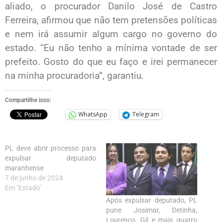
aliado, o procurador Danilo José de Castro
Ferreira, afirmou que não tem pretensões políticas
e nem irá assumir algum cargo no governo do
estado. “Eu não tenho a mínima vontade de ser
prefeito. Gosto do que eu faço e irei permanecer
na minha procuradoria”, garantiu.
Compartilhe isso:
WhatsApp
Telegram
PL deve abrir processo para
expulsar deputado
maranhense
7 de junho de 2024
Em "Estado"
Após expulsar deputado, PL
pune Josimar, Detinha,
Lourenço, Gil e mais quatro