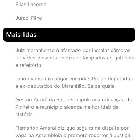
Elias Lacerda
Juraci Filho
Mais lidas
Juiz maranhense é afastado por instalar câmeras
de vídeo e escuta dentro de lâmpadas no gabinete
e refeitório
Dino manda investigar emendas Pix de deputados
e ex-deputados do Maranhão. Saiba quais
Gestão André da Ralpnet impulsiona educação de
Pinheiro e município alcança melhor Ideb da
história
Flamarion Amaral diz que seguirá na disputa por
vaga na Assembleia e promete recorrer à Justiça