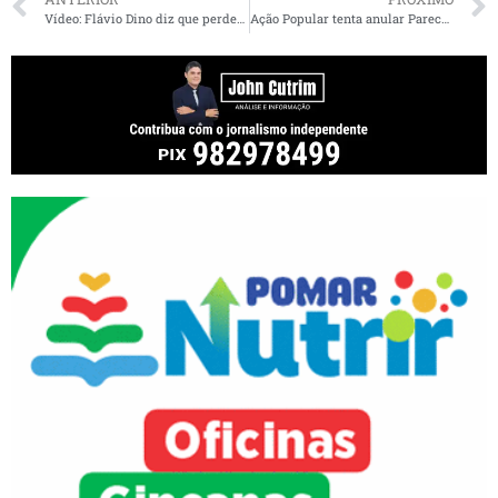
Vídeo: Flávio Dino diz que perdeu 23 quilos e brinca ao ganhar doces
Ação Popular tenta anular Parecer Prévio do TCE-MA emitido em favor da ex-prefeita Irlahi