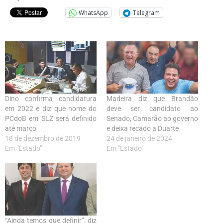
WhatsApp
Telegram
Dino confirma candidatura
Madeira diz que Brandão
em 2022 e diz que nome do
deve ser candidato ao
PCdoB em SLZ será definido
Senado, Camarão ao governo
até março
e deixa recado a Duarte
18 de dezembro de 2019
24 de janeiro de 2024
Em "Estado"
Em "Estado"
“Ainda temos que definir”, diz