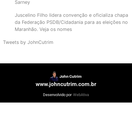
Sarney
Juscelino Filho lidera convenção e oficializa chapa
da Federação PSDB/Cidadania para as eleições no
Maranhão. Veja os nomes
Tweets by JohnCutrim
www.johncutrim.com.br
Desenvolvido por
WebAtiva