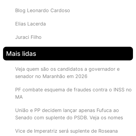
Blog Leonardo Cardoso
Elias Lacerda
Juraci Filho
Mais lidas
Veja quem são os candidatos a governador e
senador no Maranhão em 2026
PF combate esquema de fraudes contra o INSS no
MA
União e PP decidem lançar apenas Fufuca ao
Senado com suplente do PSDB. Veja os nomes
Vice de Imperatriz será suplente de Roseana