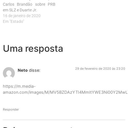
Carlos Brandão sobre PRB
em SLZ e Duarte Jr.
16 de janeiro de 2020
Em "Estado"
Uma resposta
29 de fevereiro de 2020 às 23:20
Neto
disse:
https://m.media-
amazon.com/images/M/MV5BZDAzYTI4MmItYWE3Ni00Y2Mw
Responder