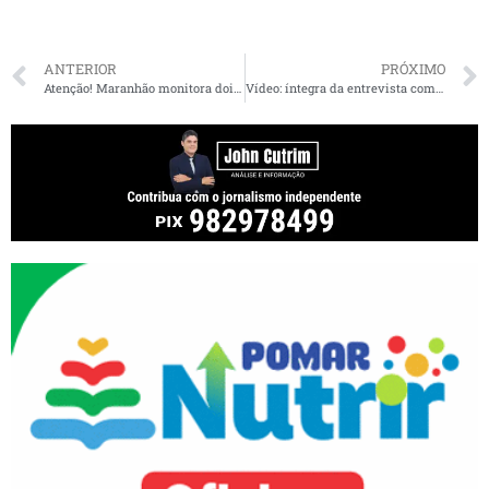
ANTERIOR
PRÓXIMO
Atenção! Maranhão monitora dois casos suspeitos do novo coronavírus no estado
Vídeo: íntegra da entrevista com o presidente do PT em São Luís no Resenha