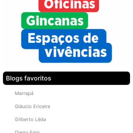
Blogs favoritos
Marrapá
Gláucio Ericeira
Gilberto Léda
Diego Emir