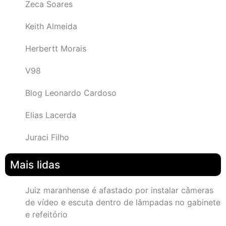
Zeca Soares
Keith Almeida
Herbertt Morais
V98
Blog Leonardo Cardoso
Elias Lacerda
Juraci Filho
Mais lidas
Juiz maranhense é afastado por instalar câmeras
de vídeo e escuta dentro de lâmpadas no gabinete
e refeitório