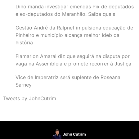
Dino manda investigar emendas Pix de deputados
e ex-deputados do Maranhão. Saiba quais
Gestão André da Ralpnet impulsiona educação de
Pinheiro e município alcança melhor Ideb da
história
Flamarion Amaral diz que seguirá na disputa por
vaga na Assembleia e promete recorrer à Justiça
Vice de Imperatriz será suplente de Roseana
Sarney
Tweets by JohnCutrim