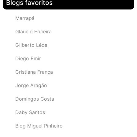
Blogs favoritos
Marrapá
Gláucio Ericeira
Gilberto Léda
Diego Emir
Cristiana França
Jorge Aragão
Domingos Costa
Daby Santos
Blog Miguel Pinheiro