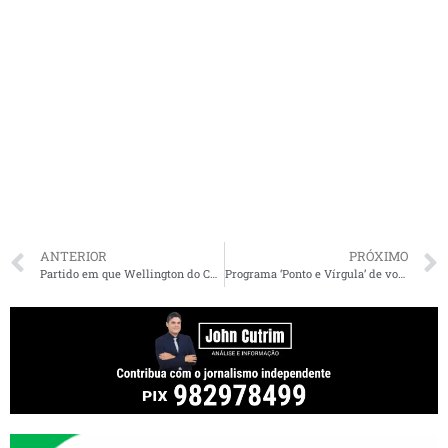
ANTERIOR
PRÓXIMO
Partido em que Wellington do Curso aposta ser candidato, Aliança Pelo Brasil não deve participar das eleições
Programa ‘Ponto e Vírgula’ de volta nesta segunda às 18h na Difusora FM