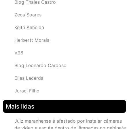
Blog Thales Castro
Zeca Soares
Keith Almeida
Herbertt Morais
V98
Blog Leonardo Cardoso
Elias Lacerda
Juraci Filho
Mais lidas
Juiz maranhense é afastado por instalar câmeras
de vídeo e escuta dentro de lâmpadas no gabinete