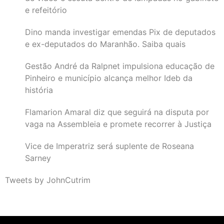
e refeitório
Dino manda investigar emendas Pix de deputados
e ex-deputados do Maranhão. Saiba quais
Gestão André da Ralpnet impulsiona educação de
Pinheiro e município alcança melhor Ideb da
história
Flamarion Amaral diz que seguirá na disputa por
vaga na Assembleia e promete recorrer à Justiça
Vice de Imperatriz será suplente de Roseana
Sarney
Tweets by JohnCutrim