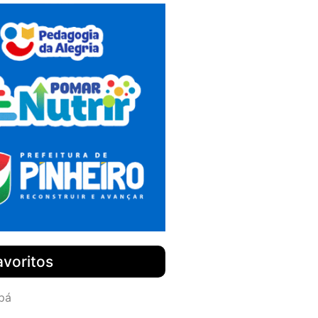
avoritos
pá