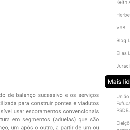
Keith
Herbe
V98
Blog 
Elias 
Juraci
Mais li
o de balanço sucessivo e os serviços
União
lizada para construir pontes e viadutos
Fufuc
PSDB.
sível usar escoramentos convencionais
utura em segmentos (aduelas) que são
Eleiçõ
o, um após o outro, a partir de um ou
gesto