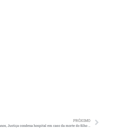
PRÓXIMO
Após 13 anos, Justiça condena hospital em caso da morte do filho de Flávio Dino; indenização de R$ 1,2 milhão será doada