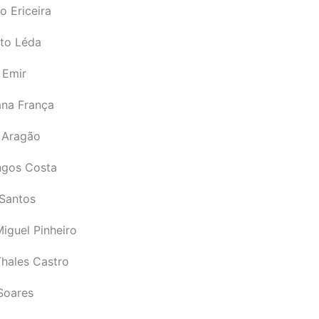
o Ericeira
rto Léda
 Emir
ana França
 Aragão
gos Costa
Santos
iguel Pinheiro
Thales Castro
Soares