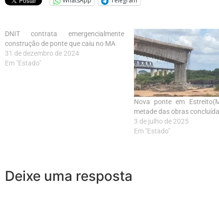
WhatsApp
Telegram
DNIT contrata emergencialmente
construção de ponte que caiu no MA
31 de dezembro de 2024
Em "Estado"
Nova ponte em Estreito(
metade das obras concluíd
3 de julho de 2025
Em "Estado"
Deixe uma resposta