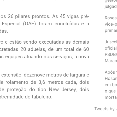
julgad
s 26 pilares prontos. As 45 vigas pré-
Rosea
Especial (OAE) foram concluídas e a
vice-p
primei
das.
ro e estão sendo executadas as demais
Juscel
oficia
cretadas 20 aduelas, de um total de 60
PSDB/
as equipes atuando nos serviços, a nova
Maran
Após 
 extensão, dezenove metros de largura e
Hospit
de rolamento de 3,6 metros cada, dois
em bo
de proteção do tipo New Jersey, dois
e que
tremidade do tabuleiro.
morta
Tweets by 