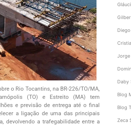
Gláuci
Gilbe
Diego
Cristi
Jorge
Domin
Daby 
obre o Rio Tocantins, na BR-226/TO/MA,
Blog M
arnópolis (TO) e Estreito (MA) tem
hões e previsão de entrega até o final
Blog 
elecer a ligação de uma das principais
Zeca 
a, devolvendo a trafegabilidade entre a