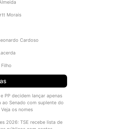
 Almeida
rtt Morais
Leonardo Cardoso
Lacerda
 Filho
das
 e PP decidem lançar apenas
a ao Senado com suplente do
 Veja os nomes
es 2026: TSE recebe lista de
res públicos com contas