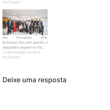
Em "Estado"
Até formalizar APB,
Bolsonaro fica sem partido, e
deputados seguem no PSL
12 de novembro de 2019
Em "Estado"
Deixe uma resposta