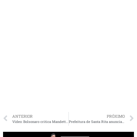
ANTERIOR
PRÓXIMO
Vídeo: Bolsonaro critica Mandetta; ministro responde: ‘quem tem mandato fala, e quem não tem, como eu, trabalha’
Prefeitura de Santa Rita anuncia benefício para artistas e mototaxistas