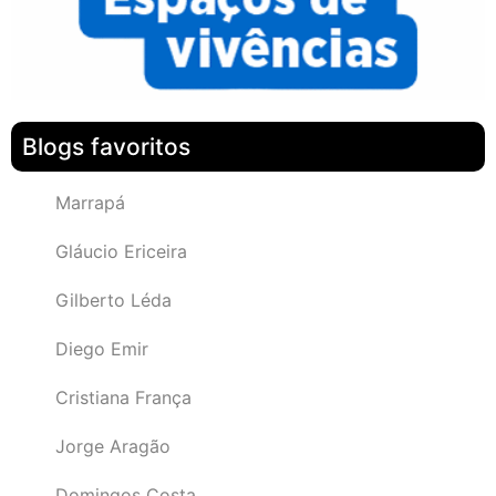
Blogs favoritos
Marrapá
Gláucio Ericeira
Gilberto Léda
Diego Emir
Cristiana França
Jorge Aragão
Domingos Costa