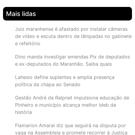
Mais lidas
Juiz maranhense é afastado por instalar câmeras
de vídeo e escuta dentro de lâmpadas no gabinete
e refeitório
Dino manda investigar emendas Pix de deputados
e ex-deputados do Maranhão. Saiba quais
Lahesio define suplentes e amplia presença
política da chapa ao Senado
Gestão André da Ralpnet impulsiona educação de
Pinheiro e município alcança melhor Ideb da
história
Flamarion Amaral diz que seguirá na disputa por
vaga na Assembleia e promete recorrer à Justiça