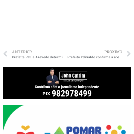
ANTERIOR
PRÓXIMO
Prefeita Paula Azevedo determina o uso de técnica chinesa para limpar espaços públicos
Prefeito Edivaldo confirma a abertura da primeira unidade municipal de longa permanência para o acolhimento de idosos em São Luís