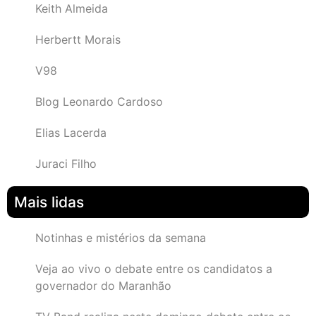
Keith Almeida
Herbertt Morais
V98
Blog Leonardo Cardoso
Elias Lacerda
Juraci Filho
Mais lidas
Notinhas e mistérios da semana
Veja ao vivo o debate entre os candidatos a
governador do Maranhão