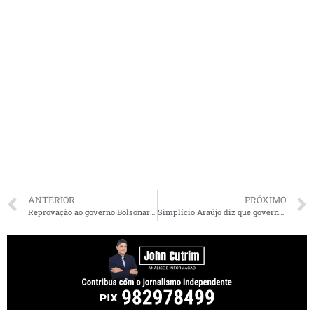
ANTERIOR
PRÓXIMO
Reprovação ao governo Bolsonaro vai a 50%, aponta XP/Ipespe; 57% veem economia no caminho errado
Simplício Araújo diz que governo federal falhou no socorro as empresas