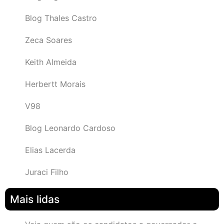
Blog Thales Castro
Zeca Soares
Keith Almeida
Herbertt Morais
V98
Blog Leonardo Cardoso
Elias Lacerda
Juraci Filho
Mais lidas