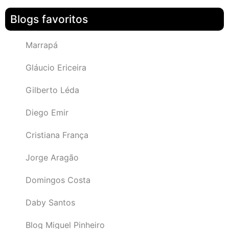
Blogs favoritos
Marrapá
Gláucio Ericeira
Gilberto Léda
Diego Emir
Cristiana França
Jorge Aragão
Domingos Costa
Daby Santos
Blog Miguel Pinheiro