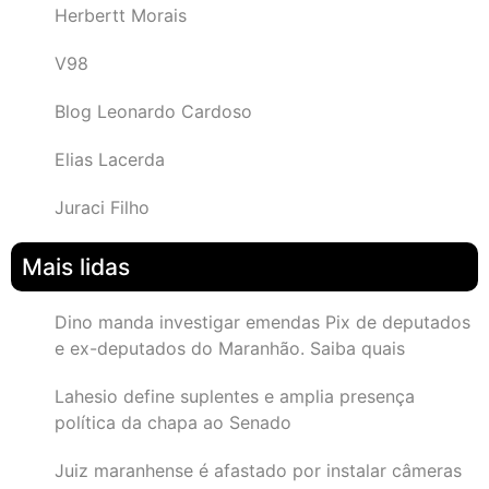
Herbertt Morais
V98
Blog Leonardo Cardoso
Elias Lacerda
Juraci Filho
Mais lidas
Dino manda investigar emendas Pix de deputados
e ex-deputados do Maranhão. Saiba quais
Lahesio define suplentes e amplia presença
política da chapa ao Senado
Juiz maranhense é afastado por instalar câmeras