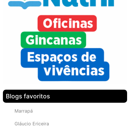
Blogs favoritos
Marrapá
Gláucio Ericeira