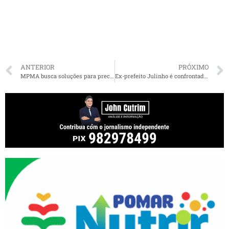
ANTERIOR
PRÓXIMO
MPMA busca soluções para precariedade na prestação de serviço de ferry-boat
Ex-prefeito Julinho é confrontado em debate na TV Difusora