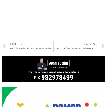
ANTERIOR
PRÓXIMO
Polícia Federal realiza operação em São Luís envolvendo ex-deputado e ex-secretário
Abertura dos Jogos Escolares Pinheirenses 2026 é marcada por grande festa em Pinheiro