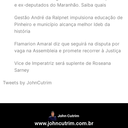
e ex-deputados do Maranhão. Saiba quais
Gestão André da Ralpnet impulsiona educação de
Pinheiro e município alcança melhor Ideb da
história
Flamarion Amaral diz que seguirá na disputa por
vaga na Assembleia e promete recorrer à Justiça
Vice de Imperatriz será suplente de Roseana
Sarney
Tweets by JohnCutrim
www.johncutrim.com.br