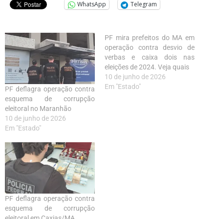
WhatsApp
Telegram
PF mira prefeitos do MA em
operação contra desvio de
verbas e caixa dois nas
eleições de 2024. Veja quais
10 de junho de 2026
Em "Estado"
PF deflagra operação contra
esquema de corrupção
eleitoral no Maranhão
10 de junho de 2026
Em "Estado"
PF deflagra operação contra
esquema de corrupção
eleitoral em Caxias/MA