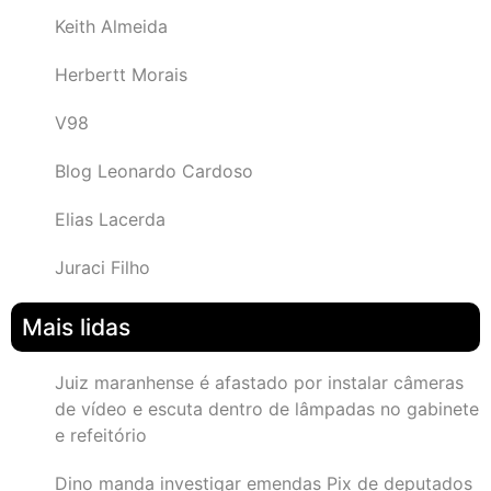
Keith Almeida
Herbertt Morais
V98
Blog Leonardo Cardoso
Elias Lacerda
Juraci Filho
Mais lidas
Juiz maranhense é afastado por instalar câmeras
de vídeo e escuta dentro de lâmpadas no gabinete
e refeitório
Dino manda investigar emendas Pix de deputados