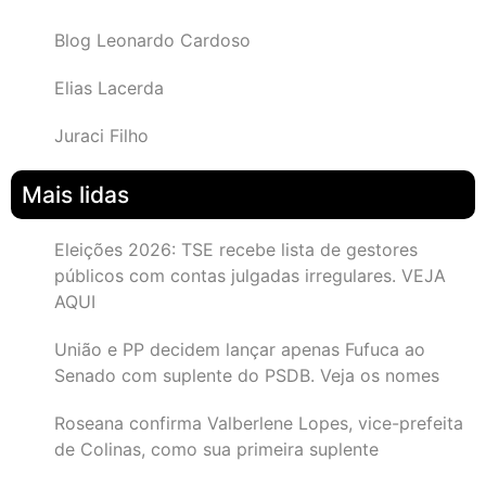
Blog Leonardo Cardoso
Elias Lacerda
Juraci Filho
Mais lidas
Eleições 2026: TSE recebe lista de gestores
públicos com contas julgadas irregulares. VEJA
AQUI
União e PP decidem lançar apenas Fufuca ao
Senado com suplente do PSDB. Veja os nomes
Roseana confirma Valberlene Lopes, vice-prefeita
de Colinas, como sua primeira suplente