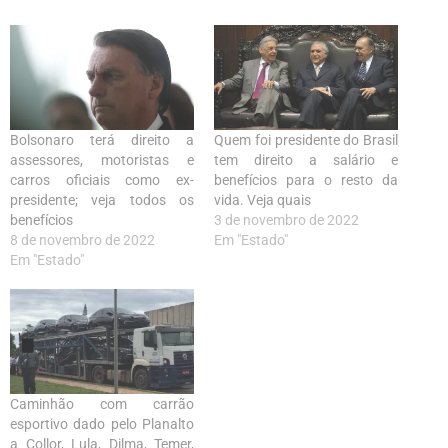
Bolsonaro terá direito a
Quem foi presidente do Brasil
assessores, motoristas e
tem direito a salário e
carros oficiais como ex-
benefícios para o resto da
presidente; veja todos os
vida. Veja quais
benefícios
3 de novembro de 2022
8 de novembro de 2022
Em "Estado"
Em "Estado"
Caminhão com carrão
esportivo dado pelo Planalto
a Collor, Lula, Dilma, Temer,