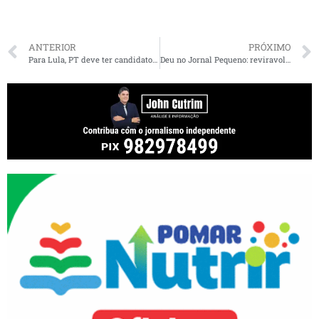
ANTERIOR
PRÓXIMO
Para Lula, PT deve ter candidatos a prefeitos em dez capitais; São Luís de fora
Deu no Jornal Pequeno: reviravolta no caso de assassinato de vereador de Barra do Corda