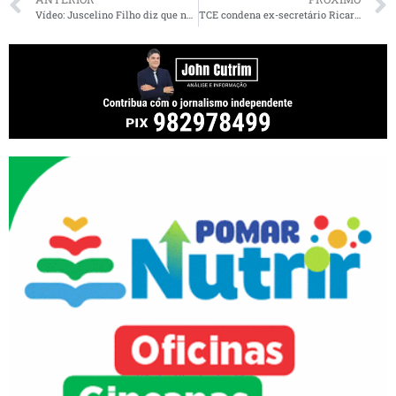
Vídeo: Juscelino Filho diz que não se chateou por ter ido à China em avião reserva e fora do voo de Lula
TCE condena ex-secretário Ricardo Murad a devolver R$ 480 mil