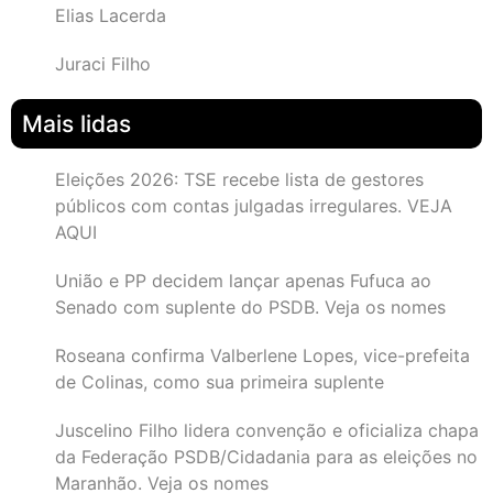
Elias Lacerda
Juraci Filho
Mais lidas
Eleições 2026: TSE recebe lista de gestores
públicos com contas julgadas irregulares. VEJA
AQUI
União e PP decidem lançar apenas Fufuca ao
Senado com suplente do PSDB. Veja os nomes
Roseana confirma Valberlene Lopes, vice-prefeita
de Colinas, como sua primeira suplente
Juscelino Filho lidera convenção e oficializa chapa
da Federação PSDB/Cidadania para as eleições no
Maranhão. Veja os nomes