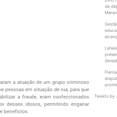
de de
Maran
Gestã
educa
alcanç
Lahesi
prese
Sena
Flama
dispu
velaram a atuação de um grupo criminoso
promet
ive pessoas em situação de rua, para que
Tweets by 
abilizar a fraude, eram confeccionados
os desses idosos, permitindo enganar
de benefícios.