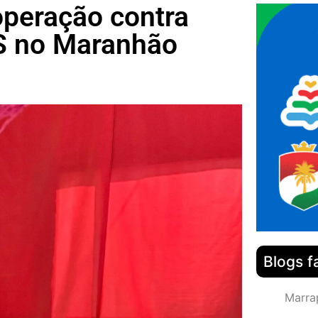
 operação contra
SS no Maranhão
Blogs f
Marra