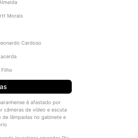
 Almeida
rtt Morais
Leonardo Cardoso
Lacerda
 Filho
das
maranhense é afastado por
ar câmeras de vídeo e escuta
o de lâmpadas no gabinete e
ório
manda investigar emendas Pix