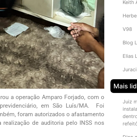
Keith
Herbe
V98
Blog 
Elias 
Juraci
Mais li
lagrou a operação Amparo Forjado, com o
Juiz 
 previdenciário, em São Luís/MA. Foi
instal
mbém, foram autorizados o afastamento
dentr
a realização de auditoria pelo INSS nos
refeit
Dino 