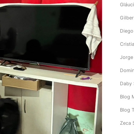
Gláuci
Gilbe
Diego
Cristi
Jorge
Domin
Daby 
Blog M
Blog 
Zeca 