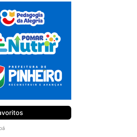
avoritos
pá