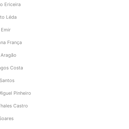
o Ericeira
rto Léda
 Emir
ana França
 Aragão
gos Costa
Santos
iguel Pinheiro
Thales Castro
Soares