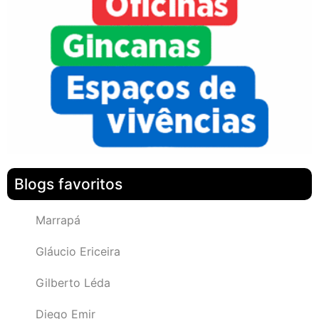
Blogs favoritos
Marrapá
Gláucio Ericeira
Gilberto Léda
Diego Emir