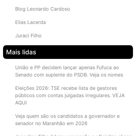
Blog Leonardo Cardoso
Elias Lacerda
Juraci Filho
Mais lidas
União e PP decidem lançar apenas Fufuca ao
Senado com suplente do PSDB. Veja os nomes
Eleições 2026: TSE recebe lista de gestores
públicos com contas julgadas irregulares. VEJA
AQUI
Veja quem são os candidatos a governador e
senador no Maranhão em 2026