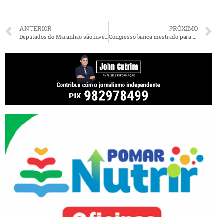
ANTERIOR
PRÓXIMO
Deputados do Maranhão são investigados ou réus criminais. Confira os nomes e os processos
Congresso banca mestrado para Eliziane na faculdade de Gilmar Mendes