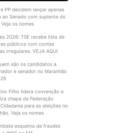
 e PP decidem lançar apenas
a ao Senado com suplente do
 Veja os nomes
es 2026: TSE recebe lista de
res públicos com contas
as irregulares. VEJA AQUI
quem são os candidatos a
nador e senador no Maranhão
026
ino Filho lidera convenção e
liza chapa da Federação
Cidadania para as eleições no
hão. Veja os nomes
mbate esquema de fraudes
a o INSS no MA