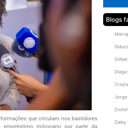
Blogs f
Marra
Gláuci
Gilbe
Diego
Cristi
Jorge
Domin
informações que circulam nos bastidores
Daby 
 empréstimo milionário por parte da