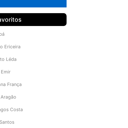
avoritos
pá
o Ericeira
rto Léda
 Emir
ana França
 Aragão
gos Costa
Santos