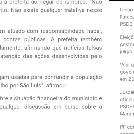
ou a prefeita ao negar os rumores. “Não
o. Não existe qualquer tratativa nesse
União
Fufuc
PSDB.
m atuado com responsabilidade fiscal,
Eleiçõ
 contas públicas. A prefeita também
gesto
amento, afirmando que notícias falsas
julgad
atenção das ações desenvolvidas pelo
Veja 
gover
jam usadas para confundir a população
em 2
lho por São Luís”, afirmou.
Juscel
re a situação financeira do município e
oficia
 qualquer discussão em curso sobre a
PSDB/
Maran
PF co
contr