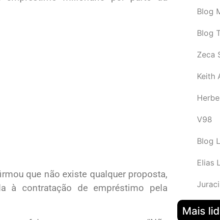
Blog M
Blog 
Zeca 
Keith
Herbe
V98
Blog 
Elias 
irmou que não existe qualquer proposta,
Juraci
da à contratação de empréstimo pela
Mais li