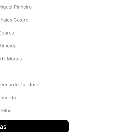
iguel Pinheiro
Thales Castro
Soares
 Almeida
rtt Morais
Leonardo Cardoso
Lacerda
 Filho
das