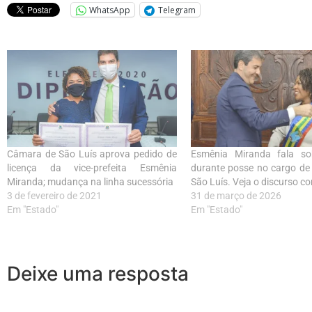
WhatsApp
Telegram
Câmara de São Luís aprova pedido de
Esmênia Miranda fala so
licença da vice-prefeita Esmênia
durante posse no cargo de 
Miranda; mudança na linha sucessória
São Luís. Veja o discurso c
3 de fevereiro de 2021
31 de março de 2026
Em "Estado"
Em "Estado"
Deixe uma resposta