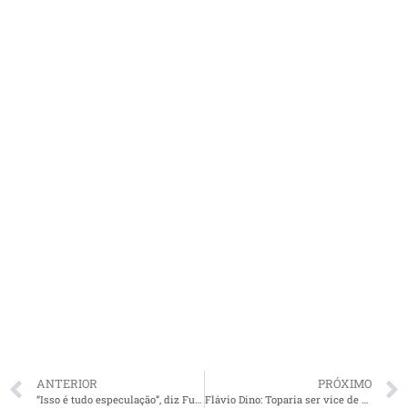
ANTERIOR
PRÓXIMO
“Isso é tudo especulação”, diz Fufuca, presidente nacional do PP sobre fusão de partidos do Centro
Flávio Dino: Toparia ser vice de Lula em 2022; sou torcedor da 3ª via, mas falta união. Veja vídeo