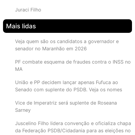
Juraci Filho
Mais lidas
Veja quem são os candidatos a governador e
senador no Maranhão em 2026
PF combate esquema de fraudes contra o INSS no
MA
União e PP decidem lançar apenas Fufuca ao
Senado com suplente do PSDB. Veja os nomes
Vice de Imperatriz será suplente de Roseana
Sarney
Juscelino Filho lidera convenção e oficializa chapa
da Federação PSDB/Cidadania para as eleições no