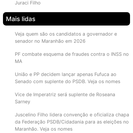
Juraci Filho
Mais lidas
Veja quem são os candidatos a governador e
senador no Maranhão em 2026
PF combate esquema de fraudes contra o INSS no
MA
União e PP decidem lançar apenas Fufuca ao
Senado com suplente do PSDB. Veja os nomes
Vice de Imperatriz será suplente de Roseana
Sarney
Juscelino Filho lidera convenção e oficializa chapa
da Federação PSDB/Cidadania para as eleições no
Maranhão. Veja os nomes