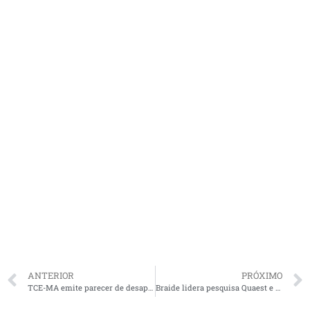
ANTERIOR
PRÓXIMO
TCE-MA emite parecer de desaprovação de contas de Prefeituras, Câmaras e declara inadimplência de gestores públicos do MA
Braide lidera pesquisa Quaest e Camarão aparece em segundo deixando Lahesio para trás