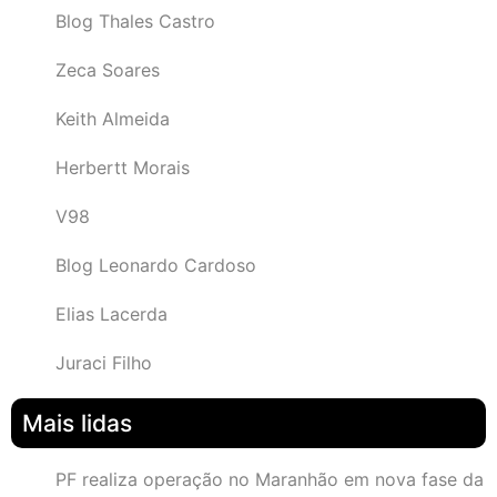
Blog Thales Castro
Zeca Soares
Keith Almeida
Herbertt Morais
V98
Blog Leonardo Cardoso
Elias Lacerda
Juraci Filho
Mais lidas
PF realiza operação no Maranhão em nova fase da